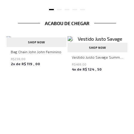
ACABOU DE CHEGAR
SHOP NOW
SHOP NOW
John Feminina
Bag Chain John John Feminino
Vestido Justo Savage Summer John John Feminino
R$
238
,
00
2
x de
R$
119
,
00
R$
498
,
00
4
x de
R$
124
,
50