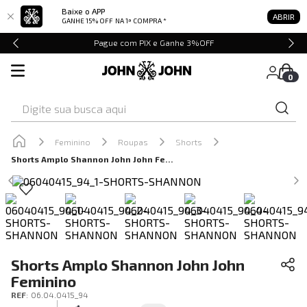
Baixe o APP
ABRIR
GANHE 15% OFF
NA 1ª COMPRA *
Pague com PIX e Ganhe 3%OFF
0
Digite sua busca aqui
Feminino
Roupas
Shorts
Shorts Amplo Shannon John John Feminino
Shorts Amplo Shannon John John
Feminino
REF
:
06.04.0415_94