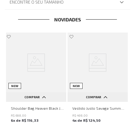
ENCONTRE O SEU TAMANHO
NOVIDADES
NEW
NEW
COMPRAR
COMPRAR
UN
PP
P
M
G
Shoulder Bag Heaven Black John John Feminina
Vestido Justo Savage Summer John John Feminino
R$
698
,
00
R$
498
,
00
6
x de
R$
116
,
33
4
x de
R$
124
,
50