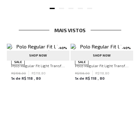
MAIS VISTOS
-
40%
-
40%
SHOP NOW
SHOP NOW
ven Black John John Feminina
SALE
SALE
Polo Regular Fit Light Transfer Bege Médio John John Masculina
Polo Regular Fit Light Transfer Verde Escuro John John Masculina
R$
198
,
00
R$
118
,
80
R$
198
,
00
R$
118
,
80
1
x de
R$
118
,
80
1
x de
R$
118
,
80