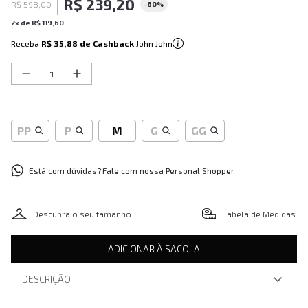
R$
239
,
20
R$
598
,
00
-
60%
2
x de
R$
119
,
60
Receba
R$ 35,88
de Cashback
John John
PP
P
M
G
GG
Está com dúvidas?
Fale com nossa Personal Shopper
Descubra o seu tamanho
Tabela de Medidas
ADICIONAR À SACOLA
DESCRIÇÃO