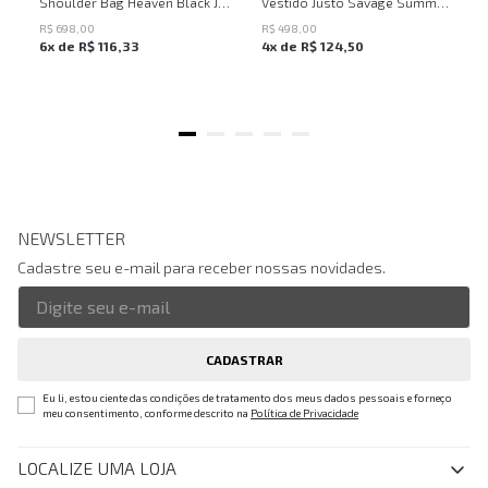
Shoulder Bag Heaven Black John John Feminina
Vestido Justo Savage Summer John John Feminino
R$
698
,
00
R$
498
,
00
6
x de
R$
116
,
33
4
x de
R$
124
,
50
NEWSLETTER
Cadastre seu e-mail para receber nossas novidades.
CADASTRAR
Eu li, estou ciente das condições de tratamento dos meus dados pessoais e forneço
meu consentimento, conforme descrito na
Política de Privacidade
LOCALIZE UMA LOJA