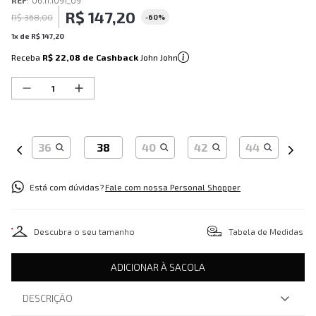
REF
:
06.11.1091_09
R$
147
,
20
R$
368
,
00
-
60%
1
x de
R$
147
,
20
Receba
R$ 22,08
de Cashback
John John
36
38
40
42
44
Está com dúvidas?
Fale com nossa Personal Shopper
Descubra o seu tamanho
Tabela de Medidas
ADICIONAR À SACOLA
DESCRIÇÃO