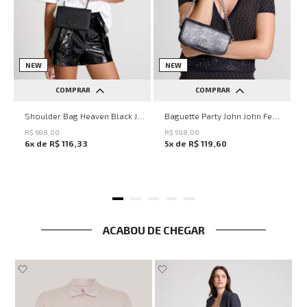
NEW
NEW
COMPRAR
COMPRAR
UN
UN
Shoulder Bag Heaven Black John John Feminina
Baguette Party John John Feminina
R$
698
,
00
R$
598
,
00
6
x de
R$
116
,
33
5
x de
R$
119
,
60
ACABOU DE CHEGAR