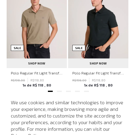
SALE
SALE
SHOP NOW
SHOP NOW
hn John Feminina
Polo Regular Fit Light Transfer Bege Médio John John Masculina
Polo Regular Fit Light Transfer Verde Escuro John John Masculina
R$
198
,
00
R$
118
,
80
R$
198
,
00
R$
118
,
80
1
x de
R$
118
,
80
1
x de
R$
118
,
80
We use cookies and similar technologies to improve
your experience, making browsing more agile and
NEWSLETTER
customized, and to customize the site according to
ATENDIMENTO
Cadastre seu e-mail para receber nossas novidades.
your preferences, according to your habits and your
profile. For more information, you can visit our