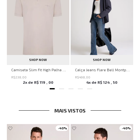
SHOP NOW
SHOP NOW
Savage Summer John John Feminina
Camiseta Slim Fit High Palha John John Masculina
Calça Jeans Flare Bell Montpellier John John Feminina
R$
238
,
00
R$
498
,
00
2
x de
R$
119
,
00
4
x de
R$
124
,
50
MAIS VISTOS
-
40%
-
40%