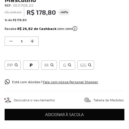
REF
:
06.11.1108_02
R$
178
,
80
R$
298
,
00
-
40%
1
x de
R$
178
,
80
Receba
R$ 26,82
de Cashback
John John
PP
P
M
G
GG
Está com dúvidas?
Fale com nossa Personal Shopper
Descubra o seu tamanho
Tabela de Medidas
ADICIONAR À SACOLA