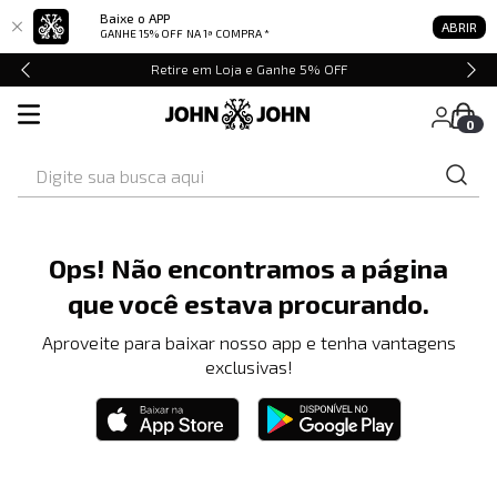
Baixe o APP
ABRIR
GANHE 15% OFF
NA 1ª COMPRA *
Retire em Loja e Ganhe 5% OFF
0
Digite sua busca aqui
Ops! Não encontramos a página
que você estava procurando.
Aproveite para baixar nosso app e tenha vantagens
exclusivas!