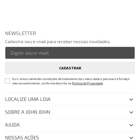
NEWSLETTER
Cadastre seu e-mail para receber nossas novidades.
CADASTRAR
Eu li, estou ciente das condições de tratamento dos meus dados pessoais e forneço
meu consentimento, conforme descrito na
Política de Privacidade
LOCALIZE UMA LOJA
SOBRE A JOHN JOHN
Quem Somos
AJUDA
Nossas Lojas
FAQ
NOSSAS AÇÕES