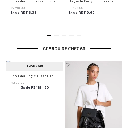
UN
UN
Shoulder Bag Heaven Black John John Feminina
Baguette Party John John Feminina
R$
698
,
00
R$
598
,
00
6
x de
R$
116
,
33
5
x de
R$
119
,
60
ACABOU DE CHEGAR
SHOP NOW
veryday John John Feminina
Shoulder Bag Melissa Red John John Feminina
R$
598
,
00
5
x de
R$
119
,
60