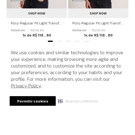
SHOP NOW
SHOP NOW
hn John Feminina
Polo Regular Fit Light Transfer Verde Escuro John John Masculina
Polo Regular Fit Light Transfer Bege Médio John John Masculina
R$
198
,
00
R$
118
,
80
R$
198
,
00
R$
118
,
80
1
x de
R$
118
,
80
1
x de
R$
118
,
80
We use cookies and similar technologies to improve
your experience, making browsing more agile and
NEWSLETTER
customized, and to customize the site according to
ATENDIMENTO
Cadastre seu e-mail para receber nossas novidades.
your preferences, according to your habits and your
profile. For more information, you can visit our
Privacy Policy
.
CADASTRAR
Advanced preferences
Permitir cookies
Eu li, estou ciente das condições de tratamento dos meus dados pessoais e forneço
meu consentimento, conforme descrito na
Política de Privacidade
LOCALIZE UMA LOJA