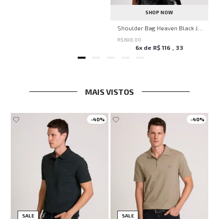
SHOP NOW
Shoulder Bag Heaven Black John John Feminina
R$
698
,
00
6
x de
R$
116
,
33
MAIS VISTOS
-
40%
-
40%
SALE
SALE