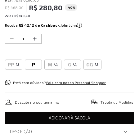
REF
:
78.19.0260_03
R$
280
,
80
R$
468
,
00
-
40%
2
x de
R$
140
,
40
Receba
R$ 42,12
de Cashback
John John
PP
P
M
G
GG
Está com dúvidas?
Fale com nossa Personal Shopper
Descubra o seu tamanho
Tabela de Medidas
ADICIONAR À SACOLA
DESCRIÇÃO