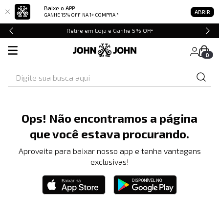
Baixe o APP
ABRIR
GANHE 15% OFF
NA 1ª COMPRA *
Retire em Loja e Ganhe 5% OFF
0
Digite sua busca aqui
Ops! Não encontramos a página
que você estava procurando.
Aproveite para baixar nosso app e tenha vantagens
exclusivas!