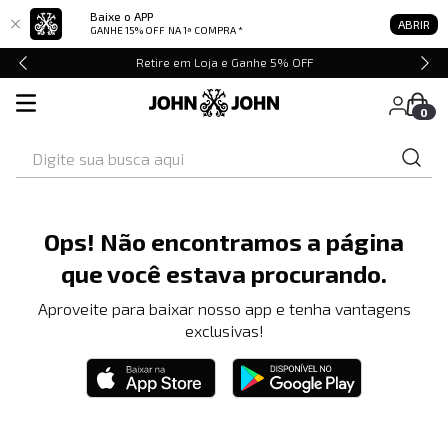
Baixe o APP
ABRIR
GANHE 15% OFF
NA 1ª COMPRA *
Retire em Loja e Ganhe 5% OFF
0
Digite sua busca aqui
Ops! Não encontramos a página
que você estava procurando.
Aproveite para baixar nosso app e tenha vantagens
exclusivas!