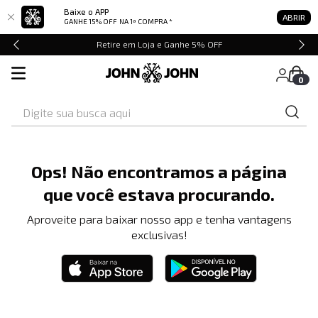
Baixe o APP
ABRIR
GANHE 15% OFF
NA 1ª COMPRA *
Retire em Loja e Ganhe 5% OFF
0
Digite sua busca aqui
Ops! Não encontramos a página
que você estava procurando.
Aproveite para baixar nosso app e tenha vantagens
exclusivas!