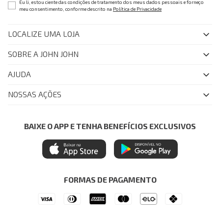
Eu li, estou ciente das condições de tratamento dos meus dados pessoais e forneço
meu consentimento, conforme descrito na
Política de Privacidade
LOCALIZE UMA LOJA
SOBRE A JOHN JOHN
Quem Somos
AJUDA
Nossas Lojas
FAQ
NOSSAS AÇÕES
John John Club
Central de Atendimento
Livelo
Política de Privacidade
Minha Conta
Azul Fidelidade
BAIXE O APP E TENHA BENEFÍCIOS EXCLUSIVOS
Painel de Privacidade
Trocas e Devoluções
Mastercard
Central de Preferências
Regulamentos
Itau Personnalite
Ética e Sustentabilidade
Seja um Revendedor
Denim Guide
ModaComVerso
Seja um Franqueado
FORMAS DE PAGAMENTO
APP
Drop Your Jeans