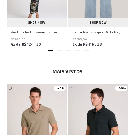
SHOP NOW
SHOP NOW
ell Montpellier John John Feminina
Vestido Justo Savage Summer John John Feminino
Calça Jeans Super Wide Bayern John John Feminina
R$
498
,
00
R$
698
,
00
4
x de
R$
124
,
50
6
x de
R$
116
,
33
MAIS VISTOS
-
40%
-
40%