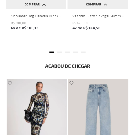
COMPRAR
COMPRAR
UN
PP
P
M
G
Shoulder Bag Heaven Black John John Feminina
Vestido Justo Savage Summer John John Feminino
R$
698
,
00
R$
498
,
00
6
x de
R$
116
,
33
4
x de
R$
124
,
50
ACABOU DE CHEGAR