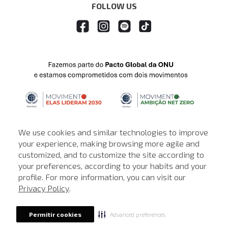
FOLLOW US
We use cookies and similar technologies to improve
your experience, making browsing more agile and
customized, and to customize the site according to
ATENDIMENTO
your preferences, according to your habits and your
profile. For more information, you can visit our
© © Copyright 2000-2026 - Todos os direitos reservados. A Loja de
Privacy Policy
.
John John reserva-se no direito de corrigir ou alterar informações
como: preços, promoções e disponibilidade de estoque a qualquer
momento.
Advanced preferences
Permitir cookies
Em caso de dúvidas:
0800 990 5500.
Horário de Atendimento
das 8h às 20h de segunda a sábado, exceto