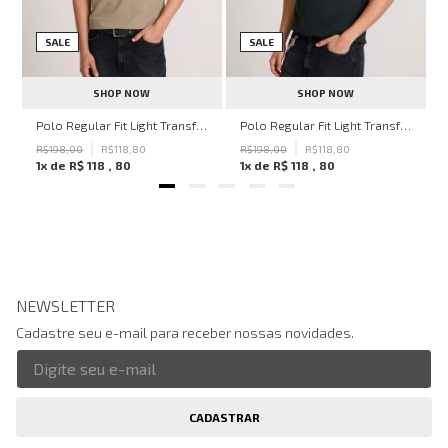
SALE
SALE
SHOP NOW
SHOP NOW
hn John Feminina
Polo Regular Fit Light Transfer Bege Médio John John Masculina
Polo Regular Fit Light Transfer Verde Escuro John John Masculina
R$
198
,
00
R$
118
,
80
R$
198
,
00
R$
118
,
80
1
x de
R$
118
,
80
1
x de
R$
118
,
80
NEWSLETTER
Cadastre seu e-mail para receber nossas novidades.
CADASTRAR