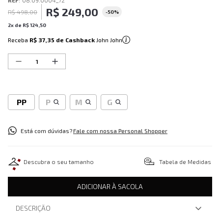
REF
:
08.09.0004_72
R$
249
,
00
R$
498
,
00
-
50%
2
x de
R$
124
,
50
Receba
R$ 37,35
de Cashback
John John
PP
P
M
G
Está com dúvidas?
Fale com nossa Personal Shopper
Descubra o seu tamanho
Tabela de Medidas
ADICIONAR À SACOLA
DESCRIÇÃO