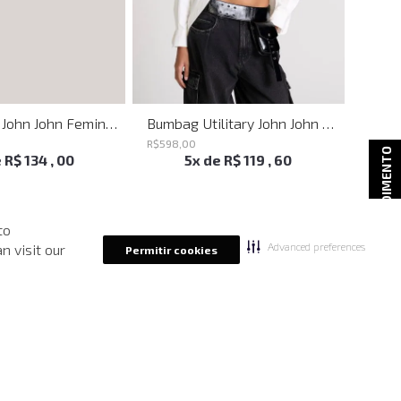
Belt Sttuds John John Feminino
Bumbag Utilitary John John Feminina
R$
598
,
00
R$
998
ATENDIMENTO
e
R$
134
,
00
5
x de
R$
119
,
60
to
Advanced preferences
n visit our
Permitir cookies