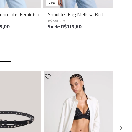
UN
UN
NEW
John John Feminino
Shoulder Bag Melissa Red John John Feminina
R$
598
,
00
19
,
00
5
x de
R$
119
,
60