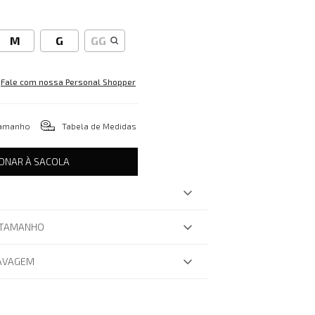
M
G
GG
Fale com nossa Personal Shopper
tamanho
Tabela de Medidas
IONAR À SACOLA
 TAMANHO
LAVAGEM