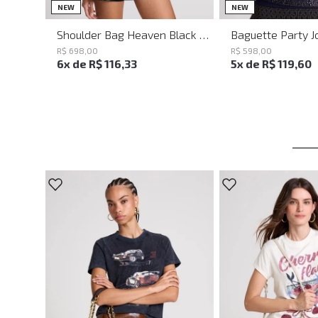
UN
UN
NEW
NEW
Shoulder Bag Heaven Black John John Feminina
R$
698
,
00
R$
598
,
00
6
x de
R$
116
,
33
5
x de
R$
119
,
60