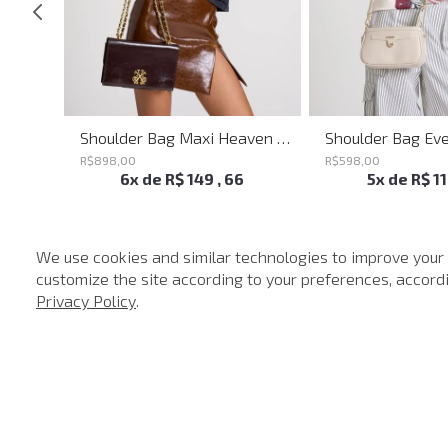
Shoulder Bag Melissa Red John John Feminina
Shoulder Bag Maxi Heaven Caf John John Feminina
R$
898
,
00
R$
598
,
00
6
x de
R$
149
,
66
5
x de
R$
1
We use cookies and similar technologies to improve your
customize the site according to your preferences, accordin
-
40%
Privacy Policy
.