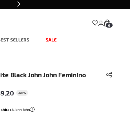
0
BEST SELLERS
SALE
ite Black John John Feminino
39
,
20
-
60%
ashback
John John