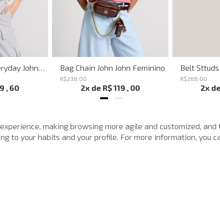
Shoulder Bag Everyday John John Feminina
Bag Chain John John Feminino
R$
238
,
00
R$
268
,
00
19
,
60
2
x de
R$
119
,
00
2
x d
MAIS VISTOS
 experience, making browsing more agile and customized, and 
g to your habits and your profile. For more information, you ca
-
40%
-
40%