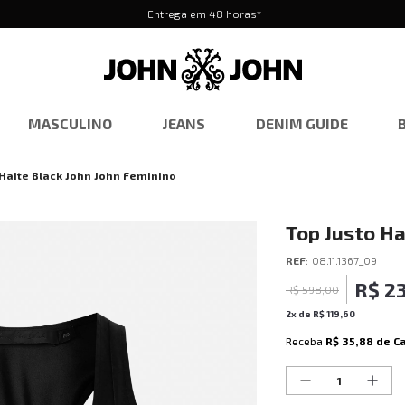
Entrega em 48 horas*
MASCULINO
JEANS
DENIM GUIDE
 Haite Black John John Feminino
Top Justo Ha
REF
:
08.11.1367_09
R$
2
R$
598
,
00
2
x de
R$
119
,
60
Receba
R$ 35,88
de C