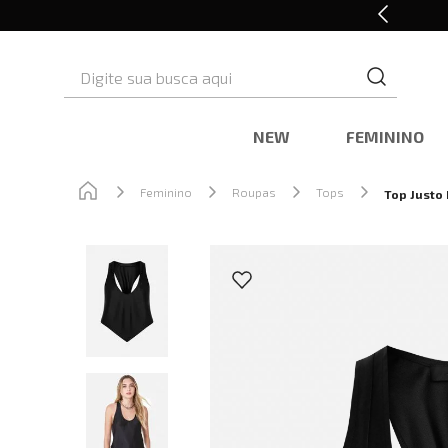
Retire em Loja e Ganhe 5% OFF
Digite sua busca aqui
NEW
FEMININO
Feminino
Roupas
Tops
Top Justo