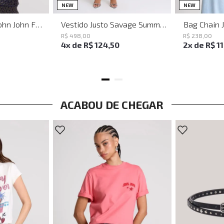
PP
P
M
G
NEW
NEW
Baguette Party John John Feminina
Vestido Justo Savage Summer John John Feminino
Bag Chain 
R$
498
,
00
R$
238
,
00
4
x de
R$
124
,
50
2
x de
R$
1
ACABOU DE CHEGAR