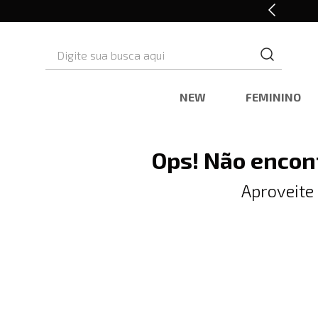
10% OFF* na primeira compra
Digite sua busca aqui
NEW
FEMININO
Ops! Não encon
Aproveite