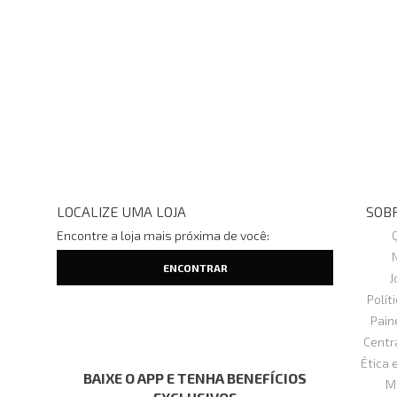
LOCALIZE UMA LOJA
SOBR
Encontre a loja mais próxima de você:
J
Polít
Pain
Centr
Ética 
BAIXE O APP E TENHA BENEFÍCIOS
M