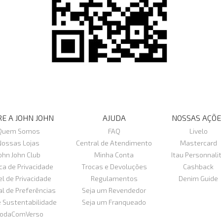
E A JOHN JOHN
AJUDA
NOSSAS AÇÕE
Quem Somos
FAQ
Livelo
Nossas Lojas
Central de Atendimento
Mastercard
ohn John Club
Minha Conta
Itau Personnali
ica de Privacidade
Trocas e Devoluções
Cashback
el de Privacidade
Regulamentos
Denim Guide
al de Preferências
Seja um Revendedor
e Sustentabilidade
Seja um Franqueado
odaComVerso