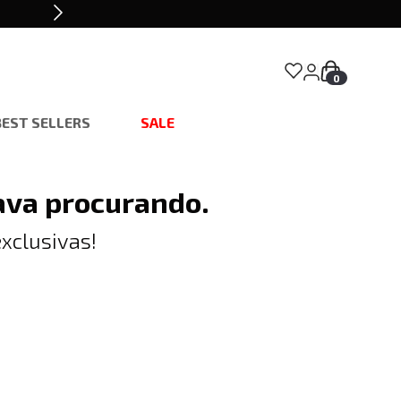
0
BEST SELLERS
SALE
ava procurando.
xclusivas!