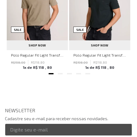
SALE
SALE
SHOP NOW
SHOP NOW
hn John Feminina
Polo Regular Fit Light Transfer Bege Médio John John Masculina
Polo Regular Fit Light Transfer Verde Escuro John John Masculina
R$
198
,
00
R$
118
,
80
R$
198
,
00
R$
118
,
80
1
x de
R$
118
,
80
1
x de
R$
118
,
80
NEWSLETTER
Cadastre seu e-mail para receber nossas novidades.