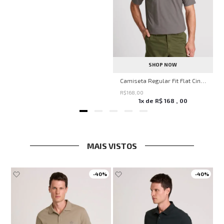
SHOP NOW
Camiseta Regular Fit Flat Cinza John John Masculina
R$
168
,
00
1
x de
R$
168
,
00
MAIS VISTOS
-
40%
-
40%