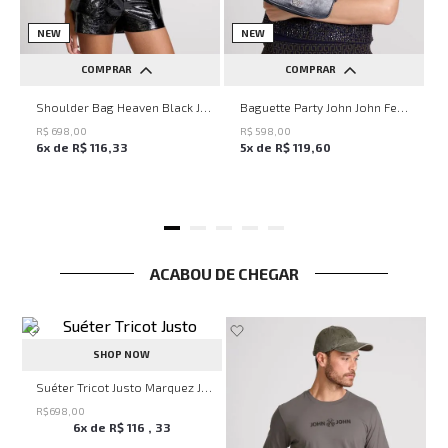
NEW
NEW
COMPRAR
COMPRAR
UN
UN
Shoulder Bag Heaven Black John John Feminina
Baguette Party John John Feminina
R$
698
,
00
R$
598
,
00
6
x de
R$
116
,
33
5
x de
R$
119
,
60
ACABOU DE CHEGAR
SHOP NOW
John Masculina
Suéter Tricot Justo Marquez John John Masculino
R$
698
,
00
6
x de
R$
116
,
33