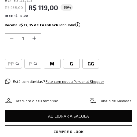
REF
:
11.11.5252_91
R$
119
,
00
R$
238
,
00
-
50%
1
x de
R$
119
,
00
Receba
R$ 17,85
de Cashback
John John
PP
P
M
G
GG
Está com dúvidas?
Fale com nossa Personal Shopper
Descubra o seu tamanho
Tabela de Medidas
ADICIONAR À SACOLA
COMPRE O LOOK