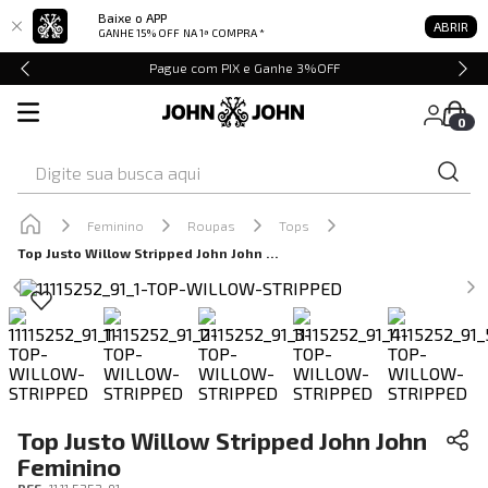
Baixe o APP
ABRIR
GANHE 15% OFF
NA 1ª COMPRA *
Pague com PIX e Ganhe 3%OFF
0
Digite sua busca aqui
Feminino
Roupas
Tops
Top Justo Willow Stripped John John Feminino
Top Justo Willow Stripped John John
Feminino