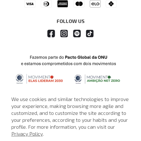
Drop Your Jeans
FOLLOW US
We use cookies and similar technologies to improve
your experience, making browsing more agile and
customized, and to customize the site according to
ATENDIMENTO
your preferences, according to your habits and your
profile. For more information, you can visit our
© © Copyright 2000-2026 - Todos os direitos reservados. A Loja de
Privacy Policy
.
John John reserva-se no direito de corrigir ou alterar informações
como: preços, promoções e disponibilidade de estoque a qualquer