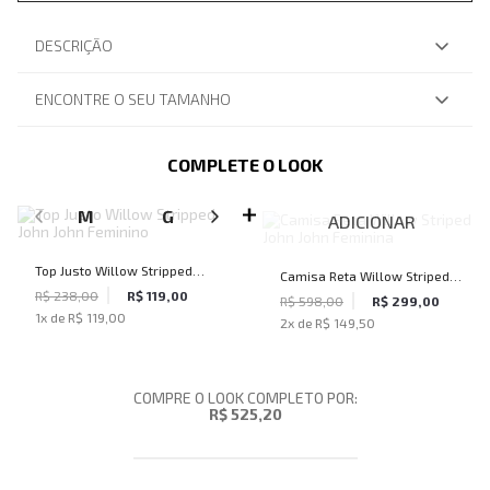
DESCRIÇÃO
ENCONTRE O SEU TAMANHO
COMPLETE O LOOK
SELECIONE O TAMANHO PARA ADICIONAR
M
G
GG
ADICIONAR
Top Justo Willow Stripped
Camisa Reta Willow Striped
John John Feminino
R$ 238,00
R$ 119,00
John John Feminina
R$ 598,00
R$ 299,00
1
x de
R$ 119,00
2
x de
R$ 149,50
COMPRE O LOOK COMPLETO POR:
R$ 525,20