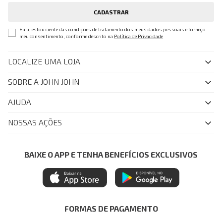
CADASTRAR
Eu li, estou ciente das condições de tratamento dos meus dados pessoais e forneço
meu consentimento, conforme descrito na
Política de Privacidade
LOCALIZE UMA LOJA
SOBRE A JOHN JOHN
Quem Somos
AJUDA
Nossas Lojas
FAQ
NOSSAS AÇÕES
John John Club
Central de Atendimento
Livelo
Política de Privacidade
Minha Conta
Azul Fidelidade
BAIXE O APP E TENHA BENEFÍCIOS EXCLUSIVOS
Painel de Privacidade
Trocas e Devoluções
Mastercard
Central de Preferências
Regulamentos
Itau Personnalite
Ética e Sustentabilidade
Seja um Revendedor
Denim Guide
ModaComVerso
Seja um Franqueado
FORMAS DE PAGAMENTO
APP