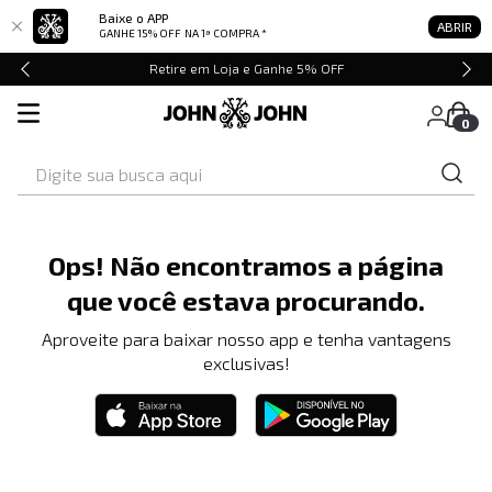
Baixe o APP
ABRIR
GANHE 15% OFF
NA 1ª COMPRA *
Retire em Loja e Ganhe 5% OFF
0
Digite sua busca aqui
Ops! Não encontramos a página
que você estava procurando.
Aproveite para baixar nosso app e tenha vantagens
exclusivas!