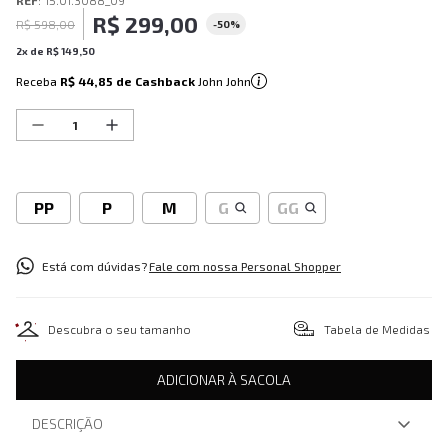
REF
:
15.01.3088_09
R$
299
,
00
R$
598
,
00
-
50%
2
x de
R$
149
,
50
Receba
R$ 44,85
de Cashback
John John
PP
P
M
G
GG
Está com dúvidas?
Fale com nossa Personal Shopper
Descubra o seu tamanho
Tabela de Medidas
ADICIONAR À SACOLA
DESCRIÇÃO