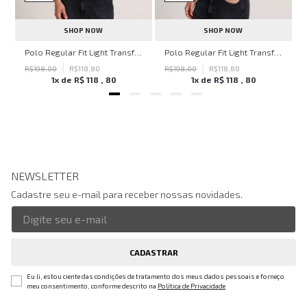
SHOP NOW
SHOP NOW
hn John Feminina
Polo Regular Fit Light Transfer Bege Médio John John Masculina
Polo Regular Fit Light Transfer Verde Escuro John John Masculina
R$
198
,
00
R$
118
,
80
R$
198
,
00
R$
118
,
80
1
x de
R$
118
,
80
1
x de
R$
118
,
80
NEWSLETTER
Cadastre seu e-mail para receber nossas novidades.
CADASTRAR
Eu li, estou ciente das condições de tratamento dos meus dados pessoais e forneço
meu consentimento, conforme descrito na
Política de Privacidade