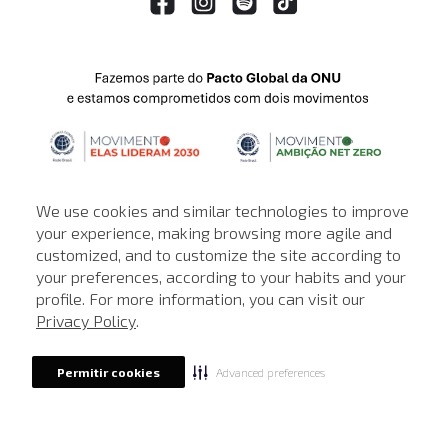
We use cookies and similar technologies to improve
your experience, making browsing more agile and
customized, and to customize the site according to
ATENDIMENTO
your preferences, according to your habits and your
profile. For more information, you can visit our
© © Copyright 2000-2026 - Todos os direitos reservados. A Loja de
Privacy Policy
.
John John reserva-se no direito de corrigir ou alterar informações
como: preços, promoções e disponibilidade de estoque a qualquer
momento.
Advanced preferences
Permitir cookies
Em caso de dúvidas:
0800 990 5500.
Horário de Atendimento
das 8h às 20h de segunda a sábado, exceto
feriados.
Rua Othão 405, Vila Leopoldina, São Paulo - SP | CEP: 05313-020 | CNPJ:
49.669.856/0001-43