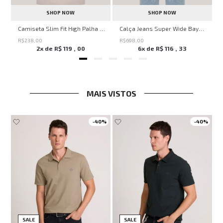
SHOP NOW
SHOP NOW
no
Camiseta Slim Fit High Palha John John Masculina
Calça Jeans Super Wide Bayern John John Feminina
R$
238
,
00
R$
698
,
00
2
x de
R$
119
,
00
6
x de
R$
116
,
33
MAIS VISTOS
-
40%
-
40%
SALE
SALE