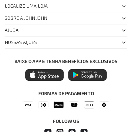
LOCALIZE UMA LOJA
SOBRE A JOHN JOHN
Quem Somos
AJUDA
Nossas Lojas
FAQ
NOSSAS AÇÕES
John John Club
Central de Atendimento
Livelo
Política de Privacidade
Minha Conta
Azul Fidelidade
BAIXE O APP E TENHA BENEFÍCIOS EXCLUSIVOS
Painel de Privacidade
Trocas e Devoluções
Mastercard
Central de Preferências
Regulamentos
Itau Personnalite
Ética e Sustentabilidade
Seja um Revendedor
Denim Guide
ModaComVerso
Seja um Franqueado
FORMAS DE PAGAMENTO
APP
Drop Your Jeans
FOLLOW US