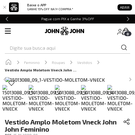
Baixe o APP
ABRIR
GANHE 15% OFF
NA 1ª COMPRA *
Pague com PIX e Ganhe 3%OFF
0
Digite sua busca aqui
Feminino
Roupas
Vestidos
Vestido Amplo Moletom Vneck John John Feminino
Vestido Amplo Moletom Vneck John
John Feminino