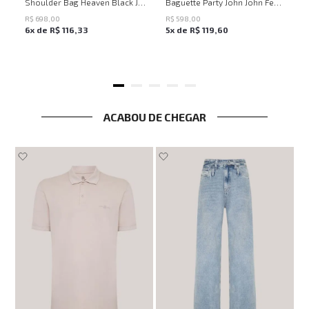
UN
UN
Shoulder Bag Heaven Black John John Feminina
Baguette Party John John Feminina
R$
698
,
00
R$
598
,
00
6
x de
R$
116
,
33
5
x de
R$
119
,
60
ACABOU DE CHEGAR