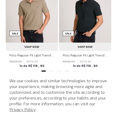
SALE
SALE
SHOP NOW
SHOP NOW
hn John Feminina
Polo Regular Fit Light Transfer Bege Médio John John Masculina
Polo Regular Fit Light Transfer Verde Escuro John John Masculina
R$
198
,
00
R$
118
,
80
R$
198
,
00
R$
118
,
80
1
x de
R$
118
,
80
1
x de
R$
118
,
80
We use cookies and similar technologies to improve
your experience, making browsing more agile and
NEWSLETTER
customized, and to customize the site according to
ATENDIMENTO
Cadastre seu e-mail para receber nossas novidades.
your preferences, according to your habits and your
profile. For more information, you can visit our
Privacy Policy
.