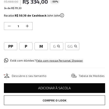
R$
334
,
00
R$
668
,
00
-
50%
3
x de
R$
111
,
33
Receba
R$ 50,10
de Cashback
John John
PP
P
M
G
GG
Está com dúvidas?
Fale com nossa Personal Shopper
Descubra o seu tamanho
Tabela de Medidas
ADICIONAR À SACOLA
COMPRE O LOOK