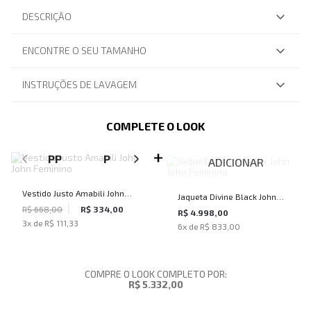
DESCRIÇÃO
ENCONTRE O SEU TAMANHO
INSTRUÇÕES DE LAVAGEM
COMPLETE O LOOK
SELECIONE O TAMANHO PARA ADICIONAR
PP
P
M
ADICIONAR
Vestido Justo Amabili John
Jaqueta Divine Black John
John Feminino
R$ 668,00
R$ 334,00
John Feminina
R$ 4.998,00
3
x de
R$ 111,33
6
x de
R$ 833,00
COMPRE O LOOK COMPLETO POR:
R$ 5.332,00