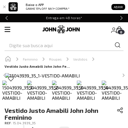
Baixe o APP
ABRIR
GANHE 15% OFF
NA 1ª COMPRA *
Entrega em 48 horas*
0
Digite sua busca aqui
Feminino
Roupas
Vestidos
Vestido Justo Amabili John John Feminino
Vestido Justo Amabili John John
Feminino
REF
:
15.04.3939_35