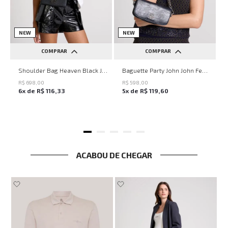
NEW
NEW
COMPRAR
COMPRAR
UN
UN
Shoulder Bag Heaven Black John John Feminina
Baguette Party John John Feminina
R$
698
,
00
R$
598
,
00
6
x de
R$
116
,
33
5
x de
R$
119
,
60
ACABOU DE CHEGAR