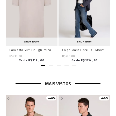
SHOP NOW
SHOP NOW
Savage Summer John John Feminina
Camiseta Slim Fit High Palha John John Masculina
Calça Jeans Flare Bell Montpellier John John Feminina
R$
238
,
00
R$
498
,
00
2
x de
R$
119
,
00
4
x de
R$
124
,
50
MAIS VISTOS
-
40%
-
40%