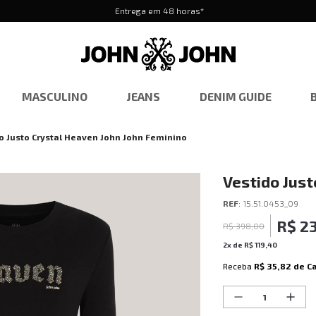
Entrega em 48 horas*
MASCULINO
JEANS
DENIM GUIDE
o Justo Crystal Heaven John John Feminino
Vestido Just
Feminino
REF
:
15.51.0453_09
R$
2
R$
398
,
00
2
x de
R$
119
,
40
Receba
R$ 35,82
de C