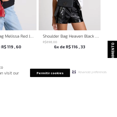
Shoulder Bag Melissa Red John John Feminina
Shoulder Bag Heaven Black John John Feminina
R$
698
,
00
R$
498
ATENDIMENTO
e
R$
119
,
60
6
x de
R$
116
,
33
to
Advanced preferences
n visit our
Permitir cookies