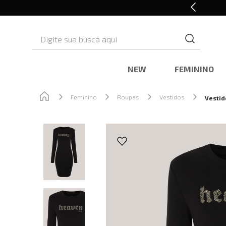
Retire em Loja e Ganhe 5% OFF
Digite sua busca aqui
NEW
FEMININO
Feminino
Roupas
Vestidos
Vestid