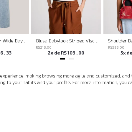
Calça Jeans Super Wide Bayern John John Feminina
Blusa Babylook Striped Visco John John Feminina
R$
218
,
00
R$
598
,
00
16
,
33
2
x de
R$
109
,
00
5
x d
MAIS VISTOS
 experience, making browsing more agile and customized, and 
g to your habits and your profile. For more information, you ca
-
40%
-
40%