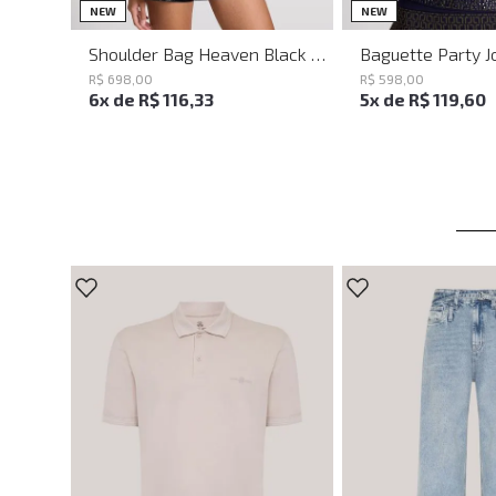
UN
UN
NEW
NEW
Shoulder Bag Heaven Black John John Feminina
R$
698
,
00
R$
598
,
00
6
x de
R$
116
,
33
5
x de
R$
119
,
60