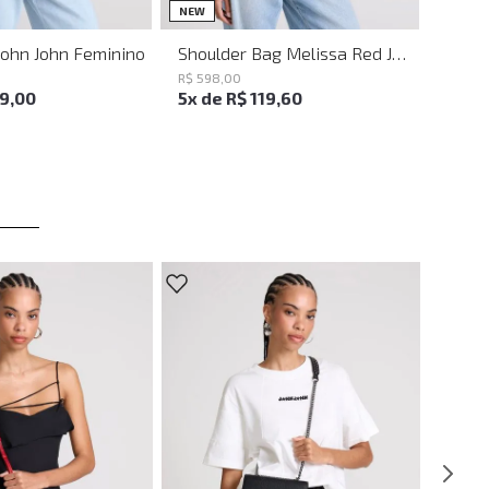
UN
UN
NEW
John John Feminino
Shoulder Bag Melissa Red John John Feminina
R$
598
,
00
19
,
00
5
x de
R$
119
,
60