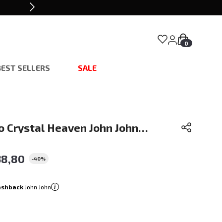
0
BEST SELLERS
SALE
o Crystal Heaven John John
38
,
80
-
40%
ashback
John John