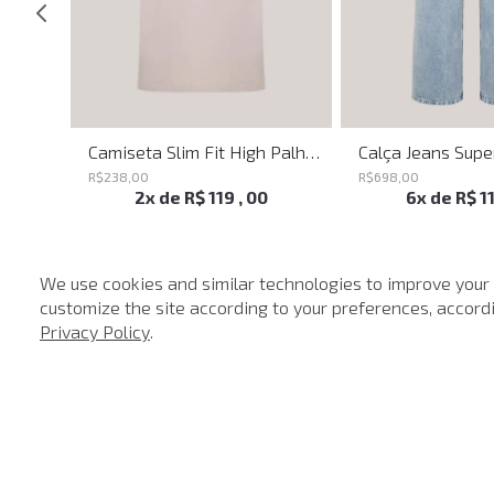
Belt Sttuds John John Feminino
Camiseta Slim Fit High Palha John John Masculina
R$
238
,
00
R$
698
,
00
2
x de
R$
119
,
00
6
x de
R$
1
We use cookies and similar technologies to improve your
customize the site according to your preferences, accordin
-
40%
Privacy Policy
.