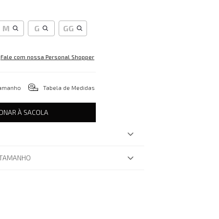
M
G
GG
Fale com nossa Personal Shopper
tamanho
Tabela de Medidas
IONAR À SACOLA
 TAMANHO