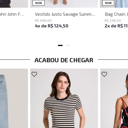
PP
P
M
G
NEW
NEW
Baguette Party John John Feminina
Vestido Justo Savage Summer John John Feminino
Bag Chain 
R$
498
,
00
R$
238
,
00
4
x de
R$
124
,
50
2
x de
R$
1
ACABOU DE CHEGAR