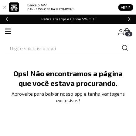
Baixe o APP
ABRIR
GANHE 15% OFF
NA 1ª COMPRA *
Retire em Loja e Ganhe 5% OFF
0
Digite sua busca aqui
Ops! Não encontramos a página
que você estava procurando.
Aproveite para baixar nosso app e tenha vantagens
exclusivas!