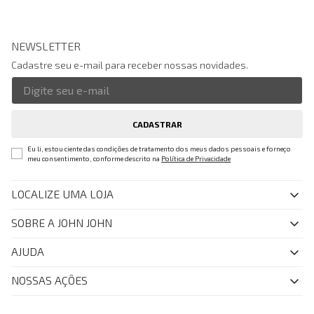
NEWSLETTER
Cadastre seu e-mail para receber nossas novidades.
CADASTRAR
Eu li, estou ciente das condições de tratamento dos meus dados pessoais e forneço
meu consentimento, conforme descrito na
Política de Privacidade
LOCALIZE UMA LOJA
SOBRE A JOHN JOHN
Quem Somos
AJUDA
Nossas Lojas
FAQ
NOSSAS AÇÕES
John John Club
Central de Atendimento
Livelo
Política de Privacidade