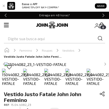
Baixe o APP
ABRIR
GANHE 15% OFF
NA 1ª COMPRA *
Entrega em 48 horas*
0
Digite sua busca aqui
Feminino
Roupas
Vestidos
Vestido Justo Fatale John John Feminino
Vestido Justo Fatale John John
Feminino
REF
:
15.04.4082_23