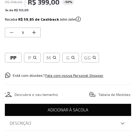
R$
399
,
00
R$
798
,
00
-
50%
3
x de
R$
133
,
00
Receba
R$ 59,85
de Cashback
John John
PP
P
M
G
GG
Está com dúvidas?
Fale com nossa Personal Shopper
Descubra o seu tamanho
Tabela de Medidas
ADICIONAR À SACOLA
DESCRIÇÃO