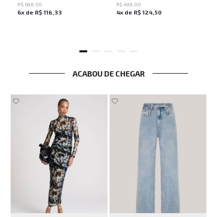
R$
698
,
00
R$
498
,
00
6
x de
R$
116
,
33
4
x de
R$
124
,
50
ACABOU DE CHEGAR