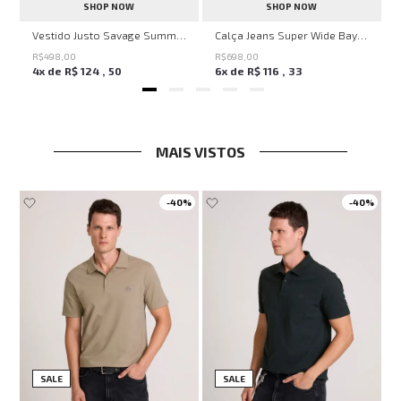
SHOP NOW
SHOP NOW
ell Montpellier John John Feminina
Vestido Justo Savage Summer John John Feminino
Calça Jeans Super Wide Bayern John John Feminina
R$
498
,
00
R$
698
,
00
4
x de
R$
124
,
50
6
x de
R$
116
,
33
MAIS VISTOS
-
40%
-
40%
SALE
SALE