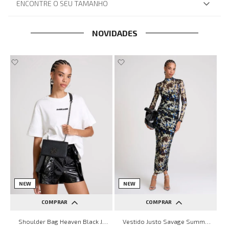
ENCONTRE O SEU TAMANHO
NOVIDADES
NEW
NEW
COMPRAR
COMPRAR
UN
PP
P
M
G
Shoulder Bag Heaven Black John John Feminina
Vestido Justo Savage Summer John John Feminino