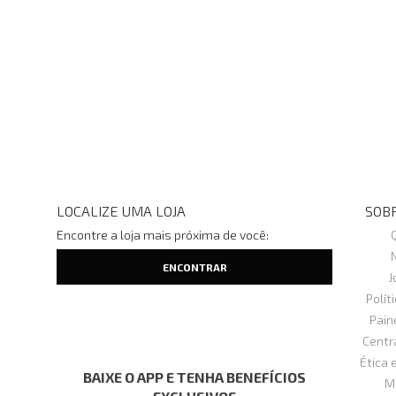
LOCALIZE UMA LOJA
SOBR
Encontre a loja mais próxima de você:
J
Polít
Pain
Centr
Ética 
BAIXE O APP E TENHA BENEFÍCIOS
M