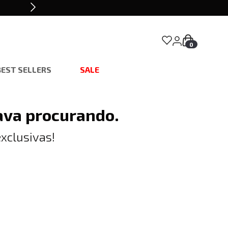
0
BEST SELLERS
SALE
ava procurando.
xclusivas!