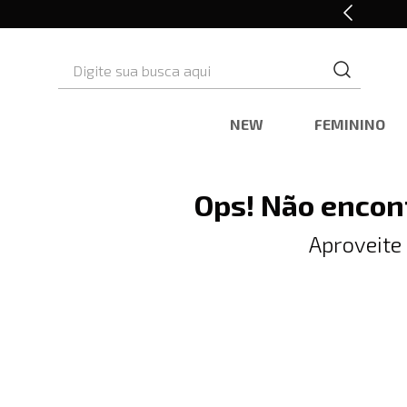
10% OFF* na primeira compra
Digite sua busca aqui
NEW
FEMININO
Ops! Não encon
Aproveite