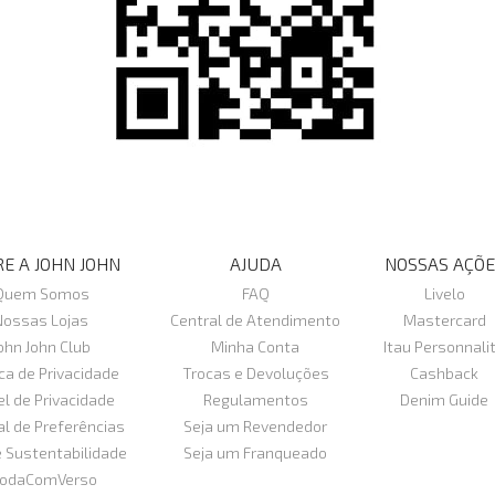
E A JOHN JOHN
AJUDA
NOSSAS AÇÕE
Quem Somos
FAQ
Livelo
Nossas Lojas
Central de Atendimento
Mastercard
ohn John Club
Minha Conta
Itau Personnali
ica de Privacidade
Trocas e Devoluções
Cashback
el de Privacidade
Regulamentos
Denim Guide
al de Preferências
Seja um Revendedor
e Sustentabilidade
Seja um Franqueado
odaComVerso