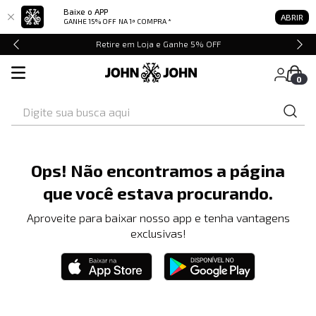
Baixe o APP
ABRIR
GANHE 15% OFF
NA 1ª COMPRA *
Retire em Loja e Ganhe 5% OFF
0
Digite sua busca aqui
Ops! Não encontramos a página
que você estava procurando.
Aproveite para baixar nosso app e tenha vantagens
exclusivas!