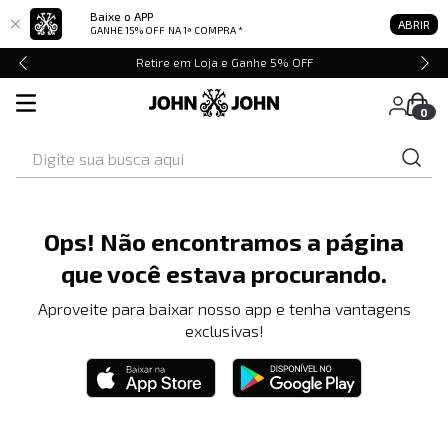
Baixe o APP
ABRIR
GANHE 15% OFF
NA 1ª COMPRA *
Retire em Loja e Ganhe 5% OFF
0
Digite sua busca aqui
Ops! Não encontramos a página
que você estava procurando.
Aproveite para baixar nosso app e tenha vantagens
exclusivas!