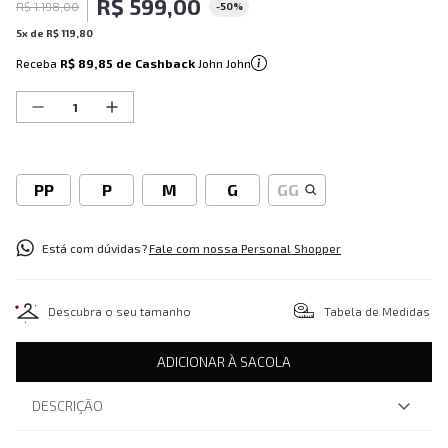
R$
599
,
00
R$
1
.
198
,
00
-
50%
5
x de
R$
119
,
80
Receba
R$ 89,85
de Cashback
John John
PP
P
M
G
GG
Está com dúvidas?
Fale com nossa Personal Shopper
Descubra o seu tamanho
Tabela de Medidas
ADICIONAR À SACOLA
DESCRIÇÃO