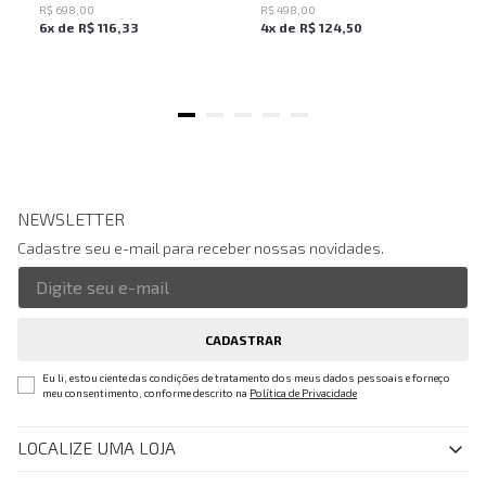
R$
698
,
00
R$
498
,
00
6
x de
R$
116
,
33
4
x de
R$
124
,
50
NEWSLETTER
Cadastre seu e-mail para receber nossas novidades.
CADASTRAR
Eu li, estou ciente das condições de tratamento dos meus dados pessoais e forneço
meu consentimento, conforme descrito na
Política de Privacidade
LOCALIZE UMA LOJA