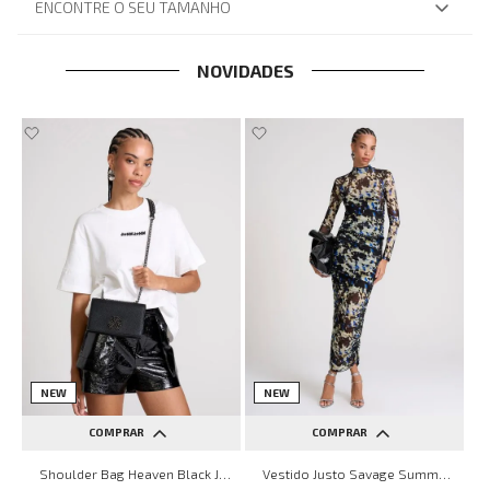
ENCONTRE O SEU TAMANHO
NOVIDADES
NEW
NEW
COMPRAR
COMPRAR
UN
PP
P
M
G
Shoulder Bag Heaven Black John John Feminina
Vestido Justo Savage Summer John John Feminino