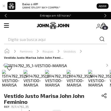
Baixe o APP
ABRIR
GANHE 15% OFF
NA 1ª COMPRA *
Entrega em 48 horas*
0
Digite sua busca aqui
Feminino
Roupas
Vestidos
Vestido Justo Marisa John John Feminino
Vestido Justo Marisa John John
Feminino
REF
:
15.11.4792_35