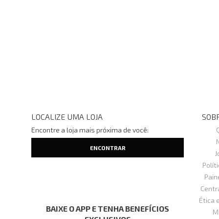
LOCALIZE UMA LOJA
SOBR
Encontre a loja mais próxima de você:
J
Polít
Pain
Centr
Ética 
BAIXE O APP E TENHA BENEFÍCIOS
M