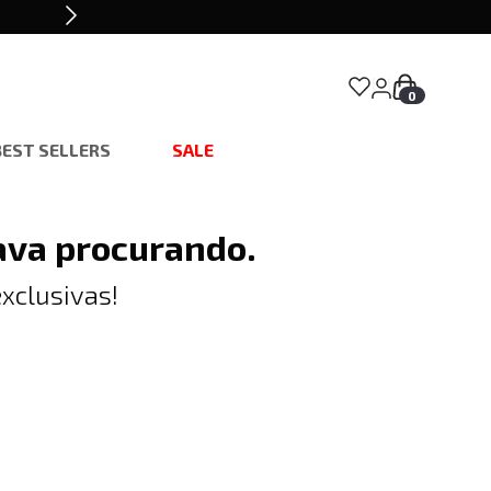
0
BEST SELLERS
SALE
ava procurando.
xclusivas!