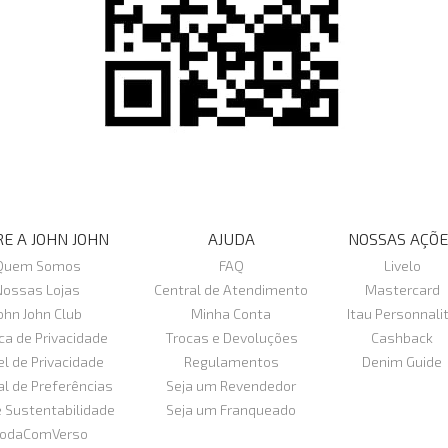
E A JOHN JOHN
AJUDA
NOSSAS AÇÕE
Quem Somos
FAQ
Livelo
Nossas Lojas
Central de Atendimento
Mastercard
ohn John Club
Minha Conta
Itau Personnali
ica de Privacidade
Trocas e Devoluções
Cashback
el de Privacidade
Regulamentos
Denim Guide
al de Preferências
Seja um Revendedor
e Sustentabilidade
Seja um Franqueado
odaComVerso