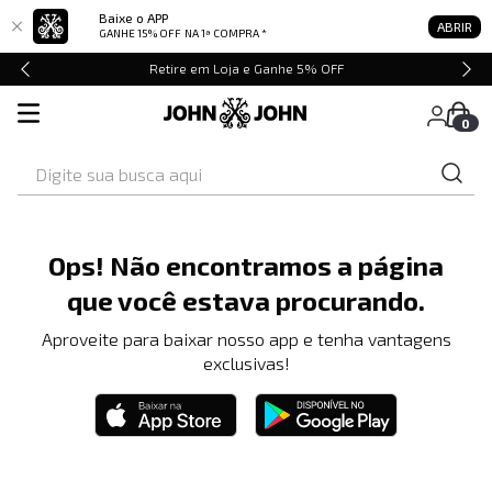
Baixe o APP
ABRIR
GANHE 15% OFF
NA 1ª COMPRA *
Retire em Loja e Ganhe 5% OFF
0
Digite sua busca aqui
Ops! Não encontramos a página
que você estava procurando.
Aproveite para baixar nosso app e tenha vantagens
exclusivas!