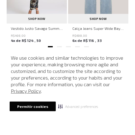
SHOP NOW
SHOP NOW
ell Montpellier John John Feminina
Vestido Justo Savage Summer John John Feminino
Calça Jeans Super Wide Bayern John John Feminina
R$
498
,
00
R$
698
,
00
4
x de
R$
124
,
50
6
x de
R$
116
,
33
We use cookies and similar technologies to improve
your experience, making browsing more agile and
MAIS VISTOS
customized, and to customize the site according to
ATENDIMENTO
your preferences, according to your habits and your
profile. For more information, you can visit our
-
40%
-
40%
Privacy Policy
.
Advanced preferences
Permitir cookies