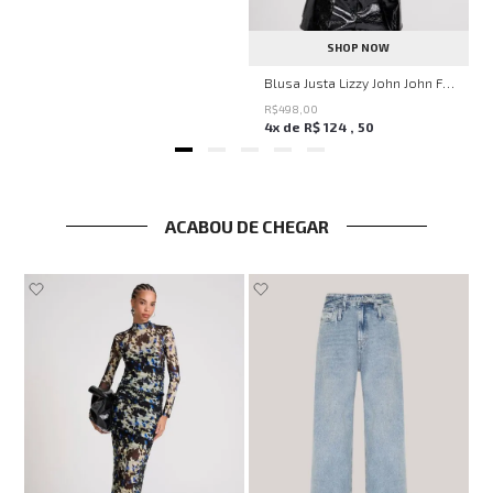
SHOP NOW
Blusa Justa Lizzy John John Feminina
R$
498
,
00
4
x de
R$
124
,
50
ACABOU DE CHEGAR