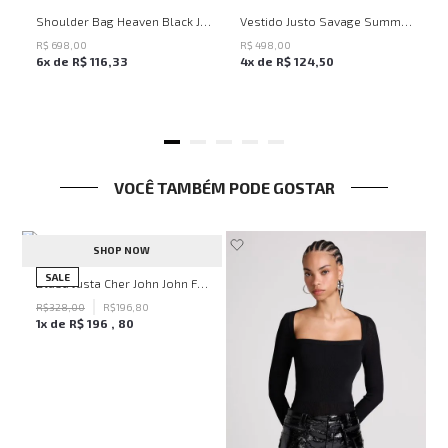
UN
PP
P
M
G
Shoulder Bag Heaven Black John John Feminina
Vestido Justo Savage Summer John John Feminino
R$
698
,
00
R$
498
,
00
6
x de
R$
116
,
33
4
x de
R$
124
,
50
VOCÊ TAMBÉM PODE GOSTAR
-
40%
SHOP NOW
SALE
hn Feminina
Blusa Justa Cher John John Feminina
R$
328
,
00
R$
196
,
80
1
x de
R$
196
,
80