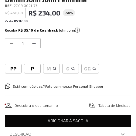
REF
:
27.09.0021_73
R$
234
,
00
R$
468
,
00
-
50%
2
x de
R$
117
,
00
Receba
R$ 35,10
de Cashback
John John
PP
P
M
G
GG
Está com dúvidas?
Fale com nossa Personal Shopper
Descubra o seu tamanho
Tabela de Medidas
ADICIONAR À SACOLA
DESCRIÇÃO