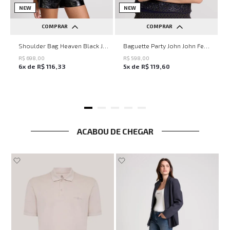
NEW
NEW
COMPRAR
COMPRAR
UN
UN
Shoulder Bag Heaven Black John John Feminina
Baguette Party John John Feminina
R$
698
,
00
R$
598
,
00
6
x de
R$
116
,
33
5
x de
R$
119
,
60
ACABOU DE CHEGAR