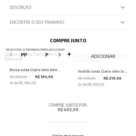
DESCRIÇÃO
ENCONTRE O SEU TAMANHO
COMPRE JUNTO
SELECIONE O TAMANHO PARA ADICIONAR
PP
P
M
G
ADICIONAR
Blusa Justa Claire John John
Vestido Justo Claire John John
Feminina
R$ 368,00
R$ 184,00
Feminino
R$ 438,00
R$ 219,00
1
x de
R$ 184,00
2
x de
R$ 109,50
COMPRE JUNTO POR:
R$ 403,00
Valor das peças