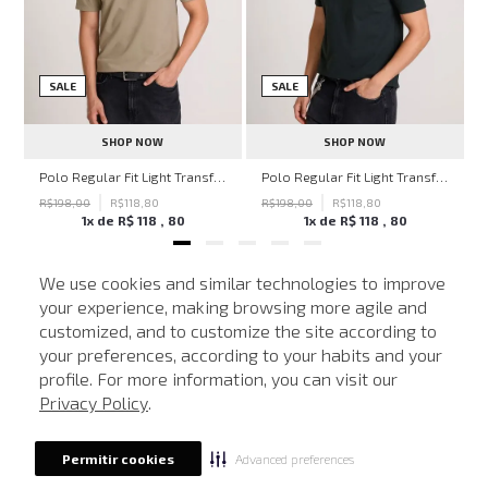
SALE
SALE
SHOP NOW
SHOP NOW
hn John Feminina
Polo Regular Fit Light Transfer Bege Médio John John Masculina
Polo Regular Fit Light Transfer Verde Escuro John John Masculina
R$
198
,
00
R$
118
,
80
R$
198
,
00
R$
118
,
80
1
x de
R$
118
,
80
1
x de
R$
118
,
80
We use cookies and similar technologies to improve
your experience, making browsing more agile and
NEWSLETTER
customized, and to customize the site according to
ATENDIMENTO
Cadastre seu e-mail para receber nossas novidades.
your preferences, according to your habits and your
profile. For more information, you can visit our
Privacy Policy
.
CADASTRAR
Advanced preferences
Permitir cookies
Eu li, estou ciente das condições de tratamento dos meus dados pessoais e forneço