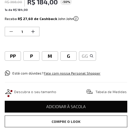
R$
184
,
00
R$
368
,
00
-
50%
1
x de
R$
184
,
00
Receba
R$ 27,60
de Cashback
John John
PP
P
M
G
GG
Está com dúvidas?
Fale com nossa Personal Shopper
Descubra o seu tamanho
Tabela de Medidas
ADICIONAR À SACOLA
COMPRE O LOOK