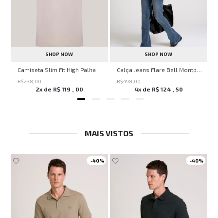
SHOP NOW
SHOP NOW
Savage Summer John John Feminina
Camiseta Slim Fit High Palha John John Masculina
Calça Jeans Flare Bell Montpellier John John Feminina
R$
238
,
00
R$
498
,
00
2
x de
R$
119
,
00
4
x de
R$
124
,
50
MAIS VISTOS
-
40%
-
40%