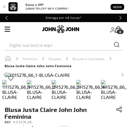
Baixe o APP
ABRIR
GANHE 15% OFF
NA 1ª COMPRA *
Entrega em 48 horas*
0
Digite sua busca aqui
Feminino
Roupas
Blusas e Camisetas
Blusa Justa Claire John John Feminina
Blusa Justa Claire John John
Feminina
REF
:
11.11.5276_66