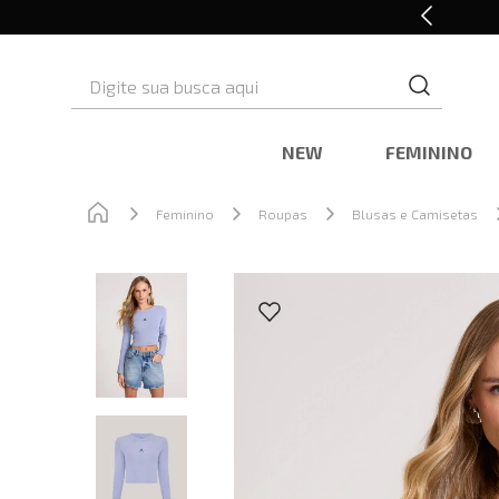
Retire em Loja e Ganhe 5% OFF
Digite sua busca aqui
NEW
FEMININO
Feminino
Roupas
Blusas e Camisetas