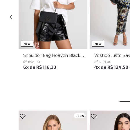
UN
PP
P
NEW
NEW
Shoulder Bag Heaven Black John John Feminina
R$
698
,
00
R$
498
,
00
6
x de
R$
116
,
33
4
x de
R$
124
,
50
-
40%