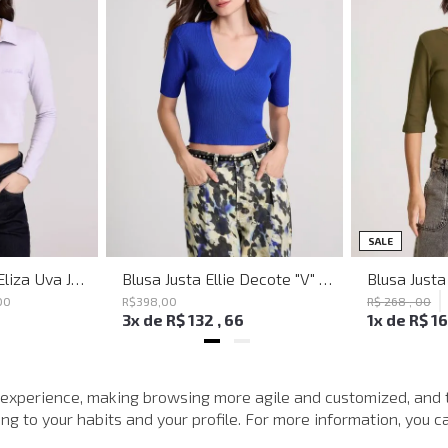
SALE
Blusa Polo Justa Eliza Uva John John Feminina
Blusa Justa Ellie Decote "V" Azul John John Feminina
00
R$
398
,
00
R$
268
,
00
3
x de
R$
132
,
66
1
x de
R$
1
ACABOU DE CHEGAR
 experience, making browsing more agile and customized, and 
g to your habits and your profile. For more information, you ca