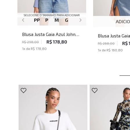
SELECIONE O TAMANHO PARA ADICIONAR
PP
P
M
G
ADICI
Blusa Justa Gaia Azul John
Blusa Justa Gai
John Feminina
R$ 178,80
John Feminina
R$ 298,00
R$ 
R$ 268,00
1
x de
R$ 178,80
1
x de
R$ 160,80