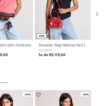
UN
UN
NEW
John John Feminino
Shoulder Bag Melissa Red John John Feminina
R$
598
,
00
19
,
00
5
x de
R$
119
,
60
-
40%
-
40%