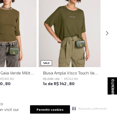
SALE
SALE
Blusa Justa Gaia Verde Militar John John Feminina
Blusa Ampla Visco Touch Verde John John Feminina
R$
160
,
80
R$
238
,
00
R$
142
,
80
R$
29
ATENDIMENTO
60
,
80
1
x de
R$
142
,
80
1
x d
to
Advanced preferences
n visit our
Permitir cookies