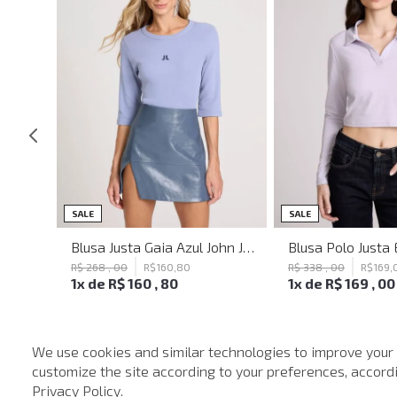
SALE
SALE
Blusa Justa Savage Summer John John Feminina
Blusa Justa Gaia Azul John John Feminina
R$
268
,
00
R$
160
,
80
R$
338
,
00
R$
169
,
1
x de
R$
160
,
80
1
x de
R$
169
,
00
We use cookies and similar technologies to improve your
customize the site according to your preferences, accordin
Privacy Policy
.