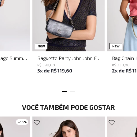
M
G
UN
NEW
NEW
Vestido Justo Savage Summer John John Feminino
Baguette Party John John Feminina
Bag Chain 
R$
598
,
00
R$
238
,
00
5
x de
R$
119
,
60
2
x de
R$
1
VOCÊ TAMBÉM PODE GOSTAR
-
50%