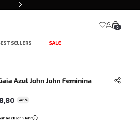
0
BEST SELLERS
SALE
Gaia Azul John John Feminina
78
,
80
-
40%
ashback
John John