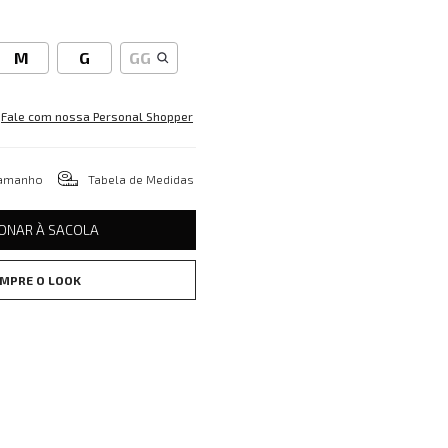
M
G
GG
Fale com nossa Personal Shopper
tamanho
Tabela de Medidas
IONAR À SACOLA
MPRE O LOOK