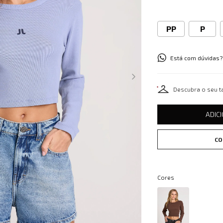
PP
P
Está com dúvidas?
Descubra o seu 
ADIC
CO
Cores