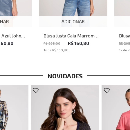
ONAR
ADICIONAR
a Azul John
Blusa Justa Gaia Marrom
Blusa
John John Feminina
Milit
160,80
R$ 160,80
R$ 268,00
R$ 26
1
x de
R$ 160,80
1
x de
R
NOVIDADES