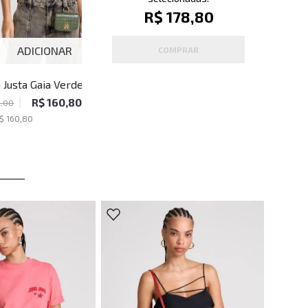
R$ 178,80
ADICIONAR
COMPRAR
 Justa Gaia Verde
ar John John Feminina
R$ 160,80
8,00
$ 160,80