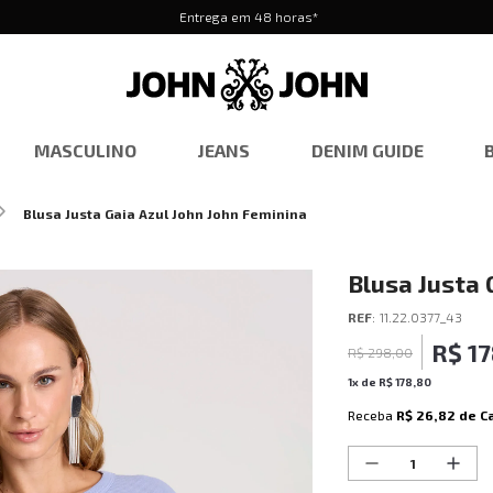
Entrega em 48 horas*
MASCULINO
JEANS
DENIM GUIDE
Blusa Justa Gaia Azul John John Feminina
Blusa Justa 
REF
:
11.22.0377_43
R$
1
R$
298
,
00
1
x de
R$
178
,
80
Receba
R$ 26,82
de C