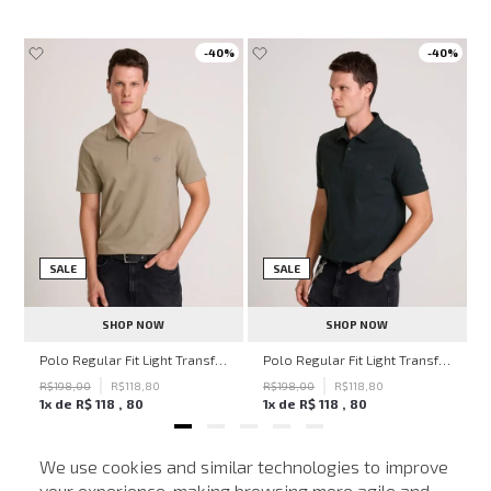
-
40%
-
40%
SALE
SALE
SHOP NOW
SHOP NOW
ven Black John John Feminina
Polo Regular Fit Light Transfer Bege Médio John John Masculina
Polo Regular Fit Light Transfer Verde Escuro John John Masculina
R$
198
,
00
R$
118
,
80
R$
198
,
00
R$
118
,
80
1
x de
R$
118
,
80
1
x de
R$
118
,
80
We use cookies and similar technologies to improve
your experience, making browsing more agile and