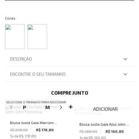
Cores
DESCRIÇÃO
ENCONTRE O SEU TAMANHO
COMPRE JUNTO
SELECIONE O TAMANHO PARA ADICIONAR
P
M
G
ADICIONAR
Blusa Justa Gaia Marrom
Blusa Justa Gaia Azul John
John John Feminina
R$ 298,00
R$ 178,80
John Feminina
R$ 268,00
R$ 160,80
1
x de
R$ 178,80
1
x de
R$ 160,80