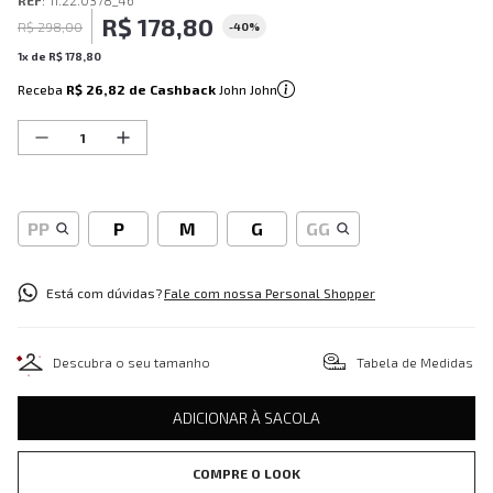
REF
:
11.22.0378_46
R$
178
,
80
R$
298
,
00
-
40%
1
x de
R$
178
,
80
Receba
R$ 26,82
de Cashback
John John
PP
P
M
G
GG
Está com dúvidas?
Fale com nossa Personal Shopper
Descubra o seu tamanho
Tabela de Medidas
ADICIONAR À SACOLA
COMPRE O LOOK