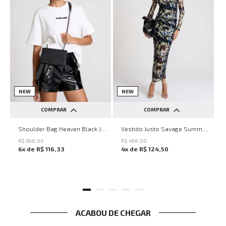
NEW
NEW
COMPRAR
COMPRAR
UN
PP
P
M
G
Shoulder Bag Heaven Black John John Feminina
Vestido Justo Savage Summer John John Feminino
R$
698
,
00
R$
498
,
00
6
x de
R$
116
,
33
4
x de
R$
124
,
50
ACABOU DE CHEGAR