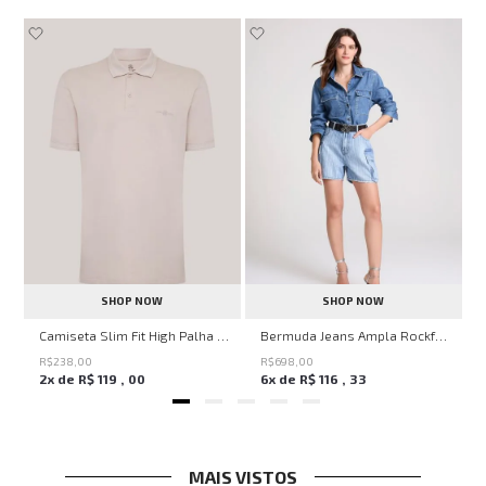
SHOP NOW
SHOP NOW
ircle John John Feminina
Camiseta Slim Fit High Palha John John Masculina
Bermuda Jeans Ampla Rockford John John Feminina
R$
238
,
00
R$
698
,
00
2
x de
R$
119
,
00
6
x de
R$
116
,
33
MAIS VISTOS