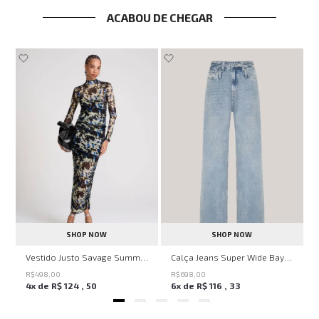
ACABOU DE CHEGAR
SHOP NOW
SHOP NOW
ell Montpellier John John Feminina
Vestido Justo Savage Summer John John Feminino
Calça Jeans Super Wide Bayern John John Feminina
R$
498
,
00
R$
698
,
00
4
x de
R$
124
,
50
6
x de
R$
116
,
33