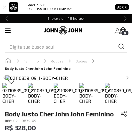
Baixe o APP
ABRIR
GANHE 15% OFF
NA 1ª COMPRA *
Entrega em 48 horas*
0
Digite sua busca aqui
Feminino
Roupas
Bodies
Body Justo Cher John John Feminino
Body Justo Cher John John Feminino
REF
:
02.11.0839_09
R$
328
,
00