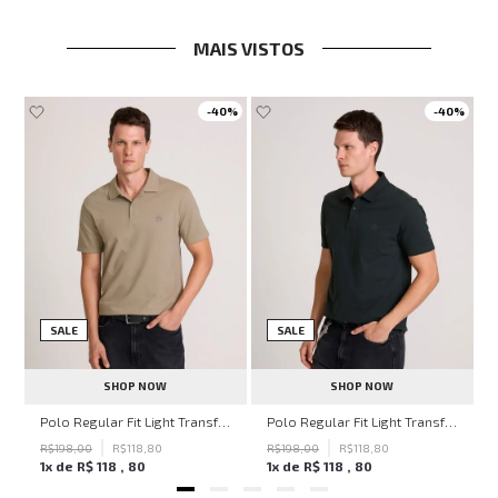
MAIS VISTOS
-
40%
-
40%
SALE
SALE
SHOP NOW
SHOP NOW
hn John Feminina
Polo Regular Fit Light Transfer Bege Médio John John Masculina
Polo Regular Fit Light Transfer Verde Escuro John John Masculina
R$
198
,
00
R$
118
,
80
R$
198
,
00
R$
118
,
80
1
x de
R$
118
,
80
1
x de
R$
118
,
80