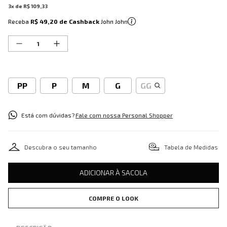
3
x de
R$
109
,
33
Receba
R$ 49,20
de Cashback
John John
PP
P
M
G
GG
Está com dúvidas?
Fale com nossa Personal Shopper
Descubra o seu tamanho
Tabela de Medidas
ADICIONAR À SACOLA
COMPRE O LOOK