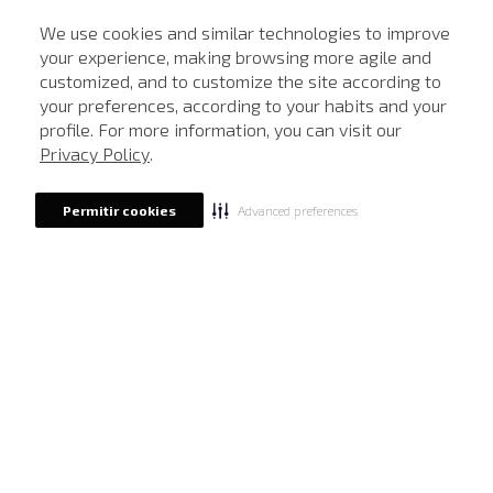
We use cookies and similar technologies to improve
your experience, making browsing more agile and
NEWSLETTER
customized, and to customize the site according to
ATENDIMENTO
Cadastre seu e-mail para receber nossas novidades.
your preferences, according to your habits and your
profile. For more information, you can visit our
Privacy Policy
.
CADASTRAR
Advanced preferences
Permitir cookies
Eu li, estou ciente das condições de tratamento dos meus dados pessoais e forneço
meu consentimento, conforme descrito na
Política de Privacidade
LOCALIZE UMA LOJA
SOBRE A JOHN JOHN
Quem Somos
AJUDA
Nossas Lojas
FAQ
NOSSAS AÇÕES
John John Club
Central de Atendimento
Livelo
Política de Privacidade
Minha Conta