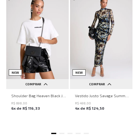
NEW
NEW
COMPRAR
COMPRAR
UN
PP
P
M
G
Shoulder Bag Heaven Black John John Feminina
Vestido Justo Savage Summer John John Feminino
R$
698
,
00
R$
498
,
00
6
x de
R$
116
,
33
4
x de
R$
124
,
50