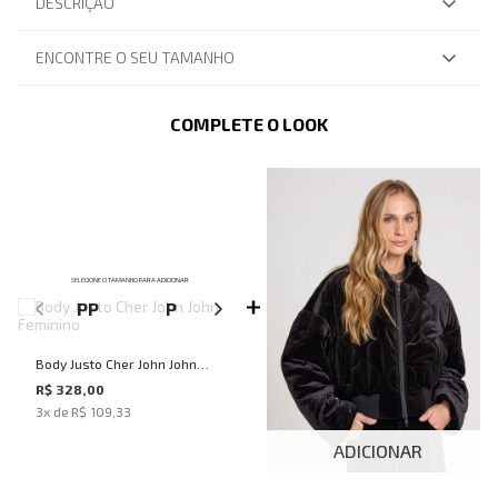
DESCRIÇÃO
ENCONTRE O SEU TAMANHO
COMPLETE O LOOK
SELECIONE O TAMANHO PARA ADICIONAR
PP
P
M
G
Body Justo Cher John John
Feminino
R$ 328,00
3
x de
R$ 109,33
ADICIONAR