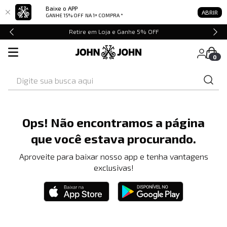
Baixe o APP
ABRIR
GANHE 15% OFF
NA 1ª COMPRA *
Retire em Loja e Ganhe 5% OFF
0
Digite sua busca aqui
Ops! Não encontramos a página
que você estava procurando.
Aproveite para baixar nosso app e tenha vantagens
exclusivas!