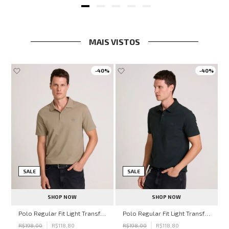
MAIS VISTOS
-
40%
-
40%
SALE
SALE
SHOP NOW
SHOP NOW
hn John Feminina
Polo Regular Fit Light Transfer Bege Médio John John Masculina
Polo Regular Fit Light Transfer Verde Escuro John John Masculina
R$
198
,
00
R$
118
,
80
R$
198
,
00
R$
118
,
80