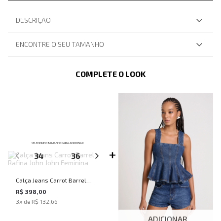
DESCRIÇÃO
ENCONTRE O SEU TAMANHO
COMPLETE O LOOK
SELECIONE O TAMANHO PARA ADICIONAR
34
36
38
40
42
Calça Jeans Carrot Barrel
Rafina John John Feminina
R$ 398,00
3
x de
R$ 132,66
ADICIONAR