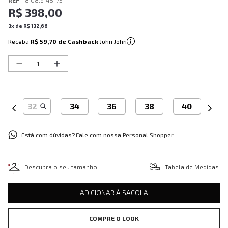
REF
:
18.08.6145_75
R$
398
,
00
3
x de
R$
132
,
66
Receba
R$ 59,70
de Cashback
John John
32
34
36
38
40
Está com dúvidas?
Fale com nossa Personal Shopper
Descubra o seu tamanho
Tabela de Medidas
ADICIONAR À SACOLA
COMPRE O LOOK