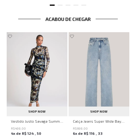
ACABOU DE CHEGAR
SHOP NOW
SHOP NOW
ell Montpellier John John Feminina
Vestido Justo Savage Summer John John Feminino
Calça Jeans Super Wide Bayern John John Feminina
R$
498
,
00
R$
698
,
00
4
x de
R$
124
,
50
6
x de
R$
116
,
33