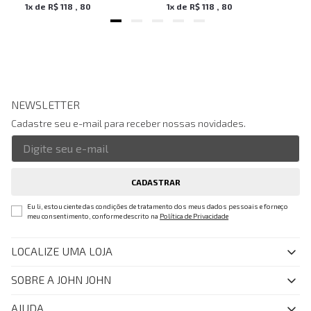
1
x de
R$
118
,
80
1
x de
R$
118
,
80
NEWSLETTER
Cadastre seu e-mail para receber nossas novidades.
CADASTRAR
Eu li, estou ciente das condições de tratamento dos meus dados pessoais e forneço
meu consentimento, conforme descrito na
Política de Privacidade
LOCALIZE UMA LOJA
SOBRE A JOHN JOHN
Quem Somos
AJUDA