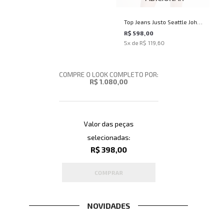
Top Jeans Justo Seattle John
John Feminino
R$ 598,00
5
x de
R$ 119,60
COMPRE O LOOK COMPLETO POR:
R$ 1.080,00
Valor das peças
selecionadas:
R$ 398,00
COMPRAR
NOVIDADES