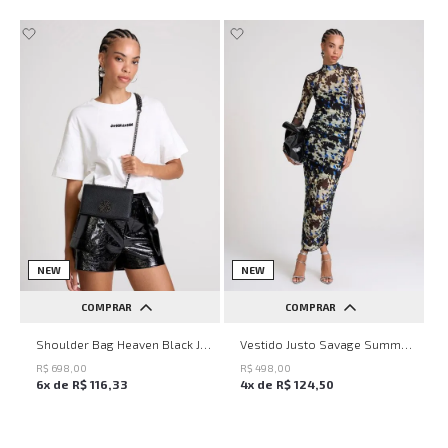
NEW
NEW
COMPRAR
COMPRAR
UN
PP
P
M
G
Shoulder Bag Heaven Black John John Feminina
Vestido Justo Savage Summer John John Feminino
R$
698
,
00
R$
498
,
00
6
x de
R$
116
,
33
4
x de
R$
124
,
50