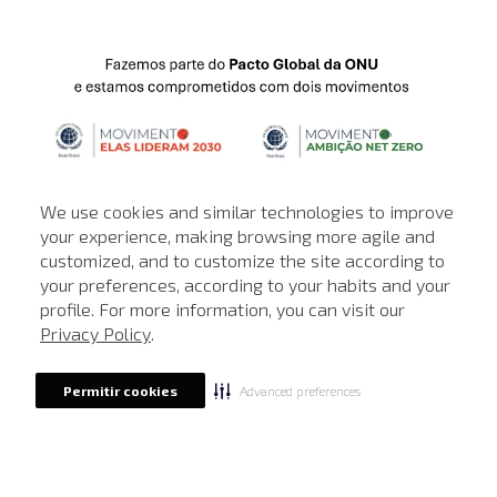
We use cookies and similar technologies to improve
your experience, making browsing more agile and
customized, and to customize the site according to
ATENDIMENTO
your preferences, according to your habits and your
profile. For more information, you can visit our
© © Copyright 2000-2026 - Todos os direitos reservados. A Loja de
Privacy Policy
.
John John reserva-se no direito de corrigir ou alterar informações
como: preços, promoções e disponibilidade de estoque a qualquer
momento.
Advanced preferences
Permitir cookies
Em caso de dúvidas:
0800 990 5500.
Horário de Atendimento
das 8h às 20h de segunda a sábado, exceto
feriados.
Rua Othão 405, Vila Leopoldina, São Paulo - SP | CEP: 05313-020 | CNPJ:
49.669.856/0001-43