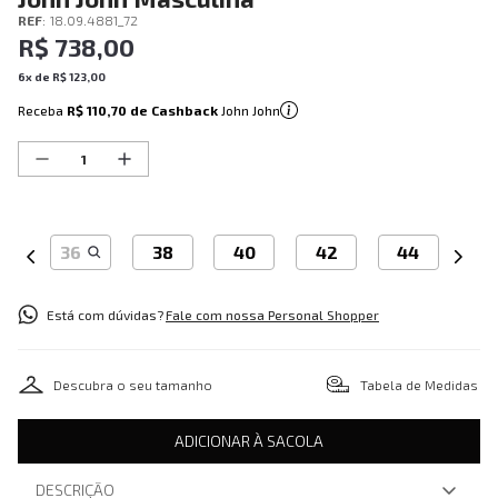
REF
:
18.09.4881_72
R$
738
,
00
6
x de
R$
123
,
00
Receba
R$ 110,70
de Cashback
John John
36
38
40
42
44
Está com dúvidas?
Fale com nossa Personal Shopper
Descubra o seu tamanho
Tabela de Medidas
ADICIONAR À SACOLA
DESCRIÇÃO