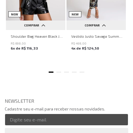
NEW
NEW
COMPRAR
COMPRAR
UN
PP
P
M
G
Shoulder Bag Heaven Black John John Feminina
Vestido Justo Savage Summer John John Feminino
R$
698
,
00
R$
498
,
00
6
x de
R$
116
,
33
4
x de
R$
124
,
50
NEWSLETTER
Cadastre seu e-mail para receber nossas novidades.