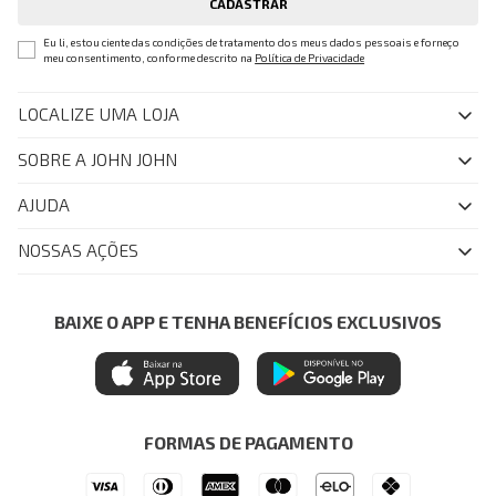
CADASTRAR
Eu li, estou ciente das condições de tratamento dos meus dados pessoais e forneço
meu consentimento, conforme descrito na
Política de Privacidade
LOCALIZE UMA LOJA
SOBRE A JOHN JOHN
Quem Somos
AJUDA
Nossas Lojas
FAQ
NOSSAS AÇÕES
John John Club
Central de Atendimento
Livelo
Política de Privacidade
Minha Conta
Azul Fidelidade
BAIXE O APP E TENHA BENEFÍCIOS EXCLUSIVOS
Painel de Privacidade
Trocas e Devoluções
Mastercard
Central de Preferências
Regulamentos
Itau Personnalite
Ética e Sustentabilidade
Seja um Revendedor
Denim Guide
ModaComVerso
Seja um Franqueado
FORMAS DE PAGAMENTO
APP
Drop Your Jeans