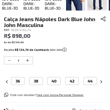
Calça Jeans Nápoles Dark Blue John
John Masculina
REF
:
18.09.4734_74
R$
898
,
00
6
x de
R$
149
,
66
Receba
R$ 134,70
de Cashback
John John
36
38
40
42
44
Está com dúvidas?
Fale com nossa Personal Shopper