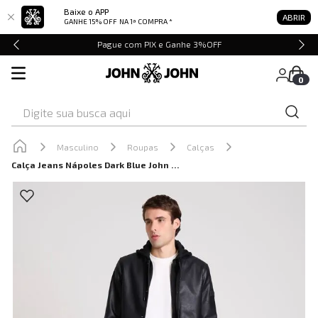
Baixe o APP
ABRIR
GANHE 15% OFF
NA 1ª COMPRA *
Pague com PIX e Ganhe 3%OFF
0
Digite sua busca aqui
Masculino
Roupas
Calças
Calça Jeans Nápoles Dark Blue John John Masculina