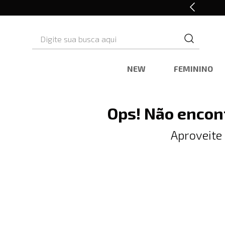
Retire em Loja e Ganhe 5% OFF
Digite sua busca aqui
NEW
FEMININO
Ops! Não encon
Aproveite