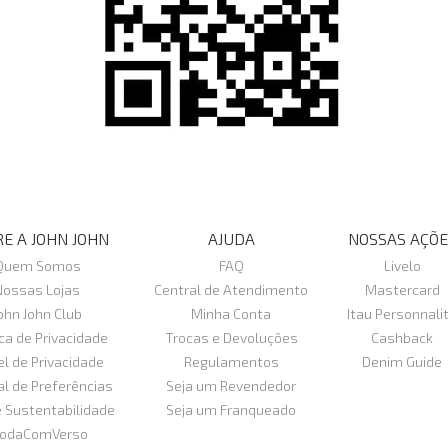
E A JOHN JOHN
AJUDA
NOSSAS AÇÕE
Quem Somos
FAQ
Livelo
Nossas Lojas
Central de Atendimento
Mastercard
ohn John Club
Minha Conta
Itau Personnali
ica de Privacidade
Trocas e Devoluções
Cashback
el de Privacidade
Regulamentos
Denim Guide
al de Preferências
Seja um Revendedor
e Sustentabilidade
Seja um Franqueado
odaComVerso