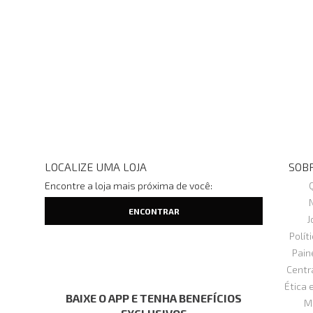
LOCALIZE UMA LOJA
SOBR
Encontre a loja mais próxima de você:
J
Polít
Pain
Centr
Ética 
BAIXE O APP E TENHA BENEFÍCIOS
M