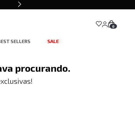
0
BEST SELLERS
SALE
ava procurando.
xclusivas!