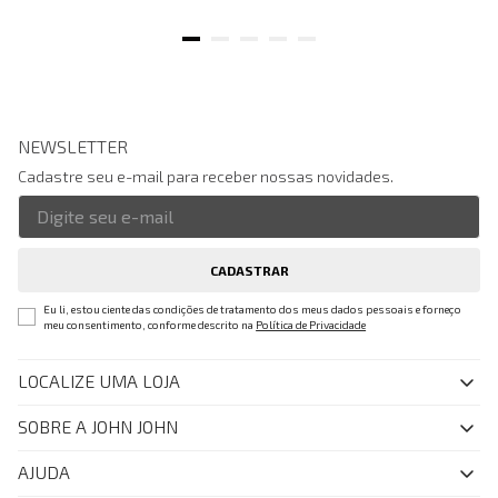
NEWSLETTER
Cadastre seu e-mail para receber nossas novidades.
CADASTRAR
Eu li, estou ciente das condições de tratamento dos meus dados pessoais e forneço
meu consentimento, conforme descrito na
Política de Privacidade
LOCALIZE UMA LOJA
SOBRE A JOHN JOHN
Quem Somos
AJUDA
Nossas Lojas