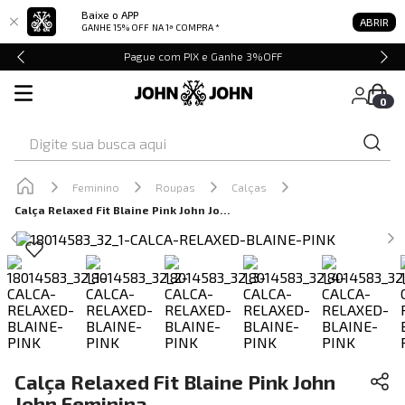
Baixe o APP
ABRIR
GANHE 15% OFF
NA 1ª COMPRA *
Pague com PIX e Ganhe 3%OFF
0
Digite sua busca aqui
Feminino
Roupas
Calças
Calça Relaxed Fit Blaine Pink John John Feminina
Calça Relaxed Fit Blaine Pink John
John Feminina