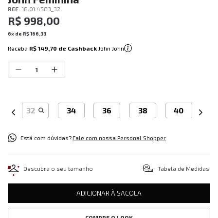
REF
:
18.01.4583_32
R$
998
,
00
6
x de
R$
166
,
33
Receba
R$ 149,70
de Cashback
John John
32
34
36
38
40
Está com dúvidas?
Fale com nossa Personal Shopper
Descubra o seu tamanho
Tabela de Medidas
ADICIONAR À SACOLA
COMPRE O LOOK