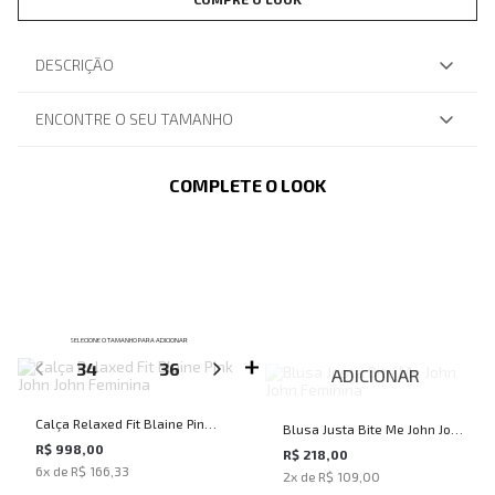
DESCRIÇÃO
ENCONTRE O SEU TAMANHO
COMPLETE O LOOK
SELECIONE O TAMANHO PARA ADICIONAR
34
36
38
40
42
ADICIONAR
Calça Relaxed Fit Blaine Pink
Blusa Justa Bite Me John John
John John Feminina
R$ 998,00
Feminina
R$ 218,00
6
x de
R$ 166,33
2
x de
R$ 109,00