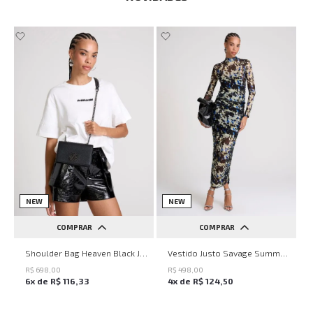
NEW
NEW
COMPRAR
COMPRAR
UN
PP
P
M
G
Shoulder Bag Heaven Black John John Feminina
Vestido Justo Savage Summer John John Feminino
R$
698
,
00
R$
498
,
00
6
x de
R$
116
,
33
4
x de
R$
124
,
50