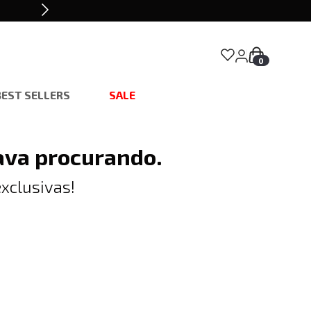
0
BEST SELLERS
SALE
ava procurando.
xclusivas!