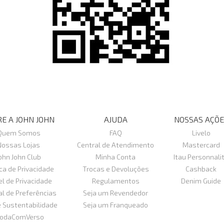
E A JOHN JOHN
AJUDA
NOSSAS AÇÕE
Quem Somos
FAQ
Livelo
Nossas Lojas
Central de Atendimento
Mastercard
ohn John Club
Minha Conta
Itau Personnali
ica de Privacidade
Trocas e Devoluções
Cashback
el de Privacidade
Regulamentos
Denim Guide
al de Preferências
Seja um Revendedor
e Sustentabilidade
Seja um Franqueado
odaComVerso