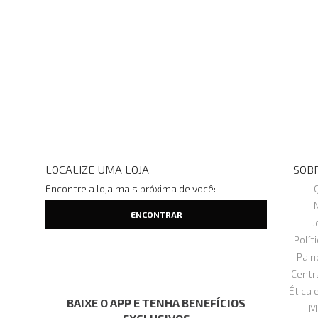
LOCALIZE UMA LOJA
SOBR
Encontre a loja mais próxima de você:
J
Polít
Pain
Centr
Ética 
BAIXE O APP E TENHA BENEFÍCIOS
M