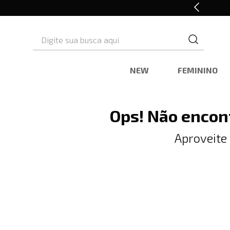
10% OFF* na primeira compra
Digite sua busca aqui
NEW
FEMININO
Ops! Não encon
Aproveite