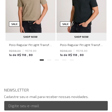
SALE
SALE
SHOP NOW
SHOP NOW
ven Black John John Feminina
Polo Regular Fit Light Transfer Bege Médio John John Masculina
Polo Regular Fit Light Transfer Verde Escuro John John Masculina
R$
198
,
00
R$
118
,
80
R$
198
,
00
R$
118
,
80
1
x de
R$
118
,
80
1
x de
R$
118
,
80
NEWSLETTER
Cadastre seu e-mail para receber nossas novidades.