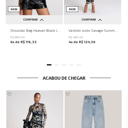
NEW
NEW
COMPRAR
COMPRAR
UN
PP
P
M
G
Shoulder Bag Heaven Black John John Feminina
Vestido Justo Savage Summer John John Feminino
R$
698
,
00
R$
498
,
00
6
x de
R$
116
,
33
4
x de
R$
124
,
50
ACABOU DE CHEGAR