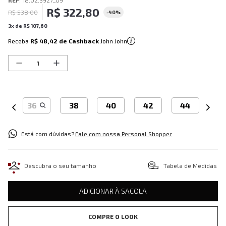
REF
:
18.02.3927_09
R$
322
,
80
R$
538
,
00
-
40%
3
x de
R$
107
,
60
Receba
R$ 48,42
de Cashback
John John
36
38
40
42
44
Está com dúvidas?
Fale com nossa Personal Shopper
Descubra o seu tamanho
Tabela de Medidas
ADICIONAR À SACOLA
COMPRE O LOOK