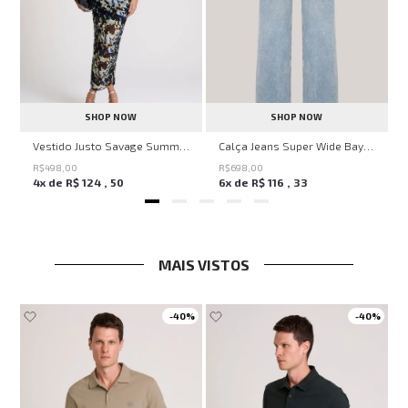
SHOP NOW
SHOP NOW
ell Montpellier John John Feminina
Vestido Justo Savage Summer John John Feminino
Calça Jeans Super Wide Bayern John John Feminina
R$
498
,
00
R$
698
,
00
4
x de
R$
124
,
50
6
x de
R$
116
,
33
MAIS VISTOS
-
40%
-
40%