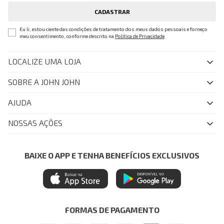
CADASTRAR
Eu li, estou ciente das condições de tratamento dos meus dados pessoais e forneço
meu consentimento, conforme descrito na
Política de Privacidade
LOCALIZE UMA LOJA
SOBRE A JOHN JOHN
Quem Somos
AJUDA
Nossas Lojas
FAQ
NOSSAS AÇÕES
John John Club
Central de Atendimento
Livelo
Política de Privacidade
Minha Conta
Azul Fidelidade
BAIXE O APP E TENHA BENEFÍCIOS EXCLUSIVOS
Painel de Privacidade
Trocas e Devoluções
Mastercard
Central de Preferências
Regulamentos
Itau Personnalite
Ética e Sustentabilidade
Seja um Revendedor
Denim Guide
ModaComVerso
Seja um Franqueado
FORMAS DE PAGAMENTO
APP