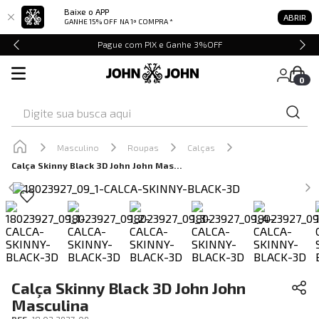
Baixe o APP
ABRIR
GANHE 15% OFF
NA 1ª COMPRA *
Pague com PIX e Ganhe 3%OFF
0
Digite sua busca aqui
Masculino
Roupas
Calças
Calça Skinny Black 3D John John Masculina
Calça Skinny Black 3D John John
Masculina