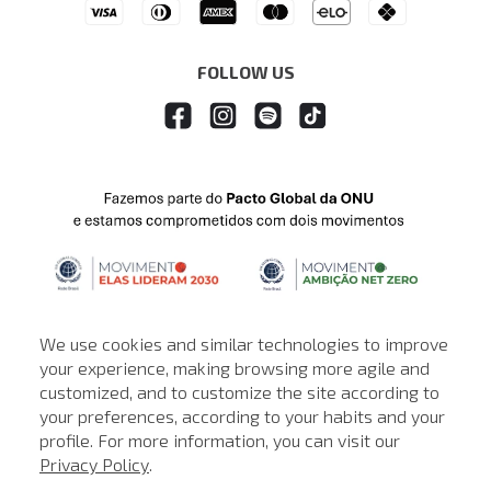
Drop Your Jeans
FOLLOW US
We use cookies and similar technologies to improve
your experience, making browsing more agile and
customized, and to customize the site according to
ATENDIMENTO
your preferences, according to your habits and your
profile. For more information, you can visit our
© © Copyright 2000-2026 - Todos os direitos reservados. A Loja de
Privacy Policy
.
John John reserva-se no direito de corrigir ou alterar informações
como: preços, promoções e disponibilidade de estoque a qualquer