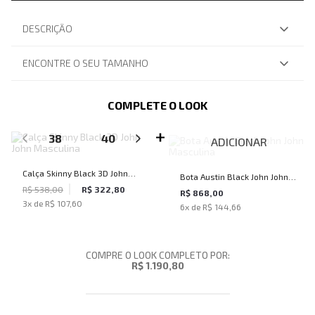
DESCRIÇÃO
ENCONTRE O SEU TAMANHO
COMPLETE O LOOK
SELECIONE O TAMANHO PARA ADICIONAR
38
40
42
44
46
ADICIONAR
Calça Skinny Black 3D John
Bota Austin Black John John
John Masculina
R$ 538,00
R$ 322,80
Masculina
R$ 868,00
3
x de
R$ 107,60
6
x de
R$ 144,66
COMPRE O LOOK COMPLETO POR:
R$ 1.190,80