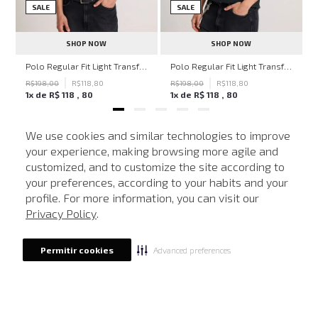
SALE
SALE
SHOP NOW
SHOP NOW
hn John Feminina
Polo Regular Fit Light Transfer Bege Médio John John Masculina
Polo Regular Fit Light Transfer Verde Escuro John John Masculina
R$
198
,
00
R$
118
,
80
R$
198
,
00
R$
118
,
80
1
x de
R$
118
,
80
1
x de
R$
118
,
80
We use cookies and similar technologies to improve
your experience, making browsing more agile and
NEWSLETTER
customized, and to customize the site according to
ATENDIMENTO
Cadastre seu e-mail para receber nossas novidades.
your preferences, according to your habits and your
profile. For more information, you can visit our
Privacy Policy
.
CADASTRAR
Advanced preferences
Permitir cookies
Eu li, estou ciente das condições de tratamento dos meus dados pessoais e forneço
meu consentimento, conforme descrito na
Política de Privacidade
LOCALIZE UMA LOJA