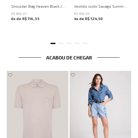
UN
PP
P
M
G
Shoulder Bag Heaven Black John John Feminina
Vestido Justo Savage Summer John John Feminino
R$
698
,
00
R$
498
,
00
6
x de
R$
116
,
33
4
x de
R$
124
,
50
ACABOU DE CHEGAR