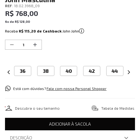
REF
:
18.02.3968_09
R$
768
,
00
6
x de
R$
128
,
00
Receba
R$ 115,20
de Cashback
John John
36
38
40
42
44
Está com dúvidas?
Fale com nossa Personal Shopper
Descubra o seu tamanho
Tabela de Medidas
ADICIONAR À SACOLA
DESCRIÇÃO