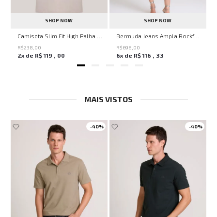
SHOP NOW
SHOP NOW
ircle John John Feminina
Camiseta Slim Fit High Palha John John Masculina
Bermuda Jeans Ampla Rockford John John Feminina
R$
238
,
00
R$
698
,
00
2
x de
R$
119
,
00
6
x de
R$
116
,
33
MAIS VISTOS
-
40%
-
40%