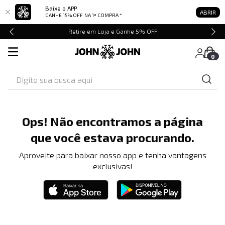
Baixe o APP
ABRIR
GANHE 15% OFF
NA 1ª COMPRA *
Retire em Loja e Ganhe 5% OFF
0
Digite sua busca aqui
Ops! Não encontramos a página
que você estava procurando.
Aproveite para baixar nosso app e tenha vantagens
exclusivas!