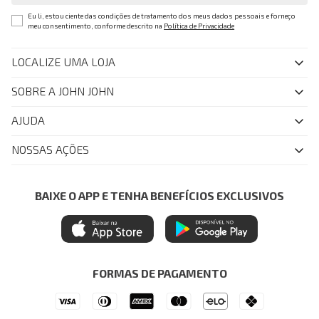
Eu li, estou ciente das condições de tratamento dos meus dados pessoais e forneço
meu consentimento, conforme descrito na
Política de Privacidade
LOCALIZE UMA LOJA
SOBRE A JOHN JOHN
Quem Somos
AJUDA
Nossas Lojas
FAQ
NOSSAS AÇÕES
John John Club
Central de Atendimento
Livelo
Política de Privacidade
Minha Conta
Azul Fidelidade
BAIXE O APP E TENHA BENEFÍCIOS EXCLUSIVOS
Painel de Privacidade
Trocas e Devoluções
Mastercard
Central de Preferências
Regulamentos
Itau Personnalite
Ética e Sustentabilidade
Seja um Revendedor
Denim Guide
ModaComVerso
Seja um Franqueado
FORMAS DE PAGAMENTO
APP
Drop Your Jeans