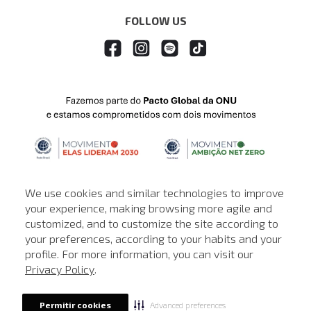
FOLLOW US
We use cookies and similar technologies to improve
your experience, making browsing more agile and
customized, and to customize the site according to
ATENDIMENTO
your preferences, according to your habits and your
profile. For more information, you can visit our
© © Copyright 2000-2026 - Todos os direitos reservados. A Loja de
Privacy Policy
.
John John reserva-se no direito de corrigir ou alterar informações
como: preços, promoções e disponibilidade de estoque a qualquer
momento.
Advanced preferences
Permitir cookies
Em caso de dúvidas:
0800 990 5500.