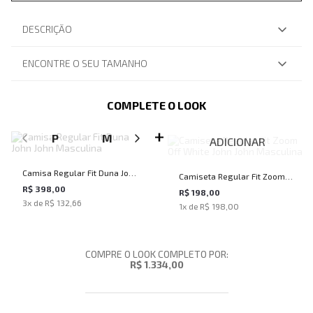
DESCRIÇÃO
ENCONTRE O SEU TAMANHO
COMPLETE O LOOK
SELECIONE O TAMANHO PARA ADICIONAR
P
M
G
GG
ADICIONAR
Camisa Regular Fit Duna John
Camiseta Regular Fit Zoom
John Masculina
R$ 398,00
Off White John John
R$ 198,00
3
x de
R$ 132,66
1
x de
R$ 198,00
Masculina
COMPRE O LOOK COMPLETO POR:
R$ 1.334,00