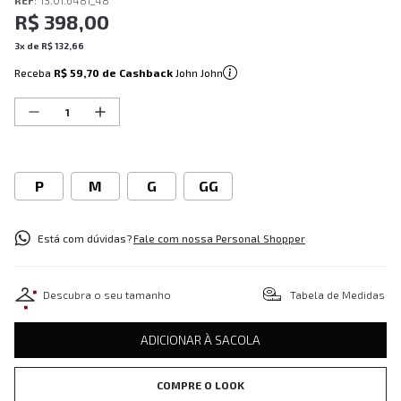
REF
:
13.01.6481_48
R$
398
,
00
3
x de
R$
132
,
66
Receba
R$ 59,70
de Cashback
John John
P
M
G
GG
Está com dúvidas?
Fale com nossa Personal Shopper
Descubra o seu tamanho
Tabela de Medidas
ADICIONAR À SACOLA
COMPRE O LOOK