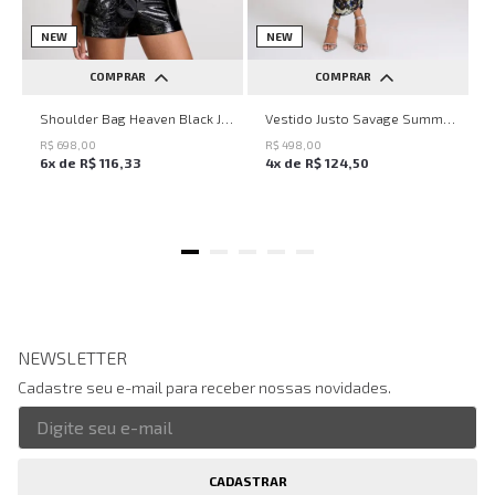
NEW
NEW
COMPRAR
COMPRAR
UN
PP
P
M
G
Shoulder Bag Heaven Black John John Feminina
Vestido Justo Savage Summer John John Feminino
R$
698
,
00
R$
498
,
00
6
x de
R$
116
,
33
4
x de
R$
124
,
50
NEWSLETTER
Cadastre seu e-mail para receber nossas novidades.
CADASTRAR