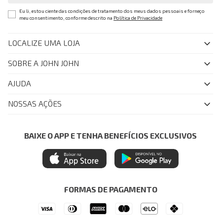
Eu li, estou ciente das condições de tratamento dos meus dados pessoais e forneço
meu consentimento, conforme descrito na
Política de Privacidade
LOCALIZE UMA LOJA
SOBRE A JOHN JOHN
Quem Somos
AJUDA
Nossas Lojas
FAQ
NOSSAS AÇÕES
John John Club
Central de Atendimento
Livelo
Política de Privacidade
Minha Conta
Azul Fidelidade
BAIXE O APP E TENHA BENEFÍCIOS EXCLUSIVOS
Painel de Privacidade
Trocas e Devoluções
Mastercard
Central de Preferências
Regulamentos
Itau Personnalite
Ética e Sustentabilidade
Seja um Revendedor
Denim Guide
ModaComVerso
Seja um Franqueado
FORMAS DE PAGAMENTO
APP
Drop Your Jeans