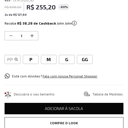
REF
:
13.91.0120_92
R$
255
,
20
R$
638
,
00
-
60%
2
x de
R$
127
,
60
Receba
R$ 38,28
de Cashback
John John
PP
P
M
G
GG
Está com dúvidas?
Fale com nossa Personal Shopper
Descubra o seu tamanho
Tabela de Medidas
ADICIONAR À SACOLA
COMPRE O LOOK