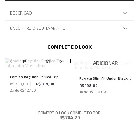
DESCRIÇÃO
ENCONTRE O SEU TAMANHO
COMPLETE O LOOK
SELECIONE O TAMANHO PARA ADICIONAR
P
M
G
GG
ADICIONAR
Camisa Regular Fit Nice Trip
Regata Slim Fit Under Black
John John Masculina
R$ 638,00
R$ 319,00
John John Masculina
R$ 198,00
2
x de
R$ 127,60
1
x de
R$ 198,00
COMPRE O LOOK COMPLETO POR:
R$ 784,20