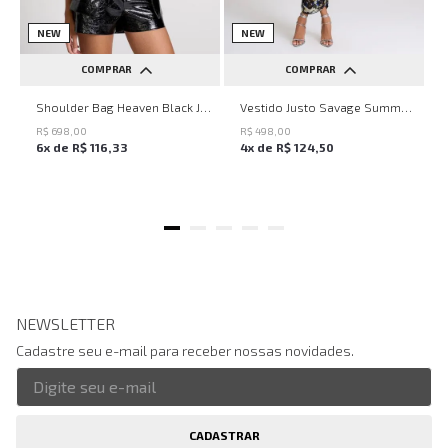
NEW
NEW
COMPRAR
COMPRAR
UN
PP
P
M
G
Shoulder Bag Heaven Black John John Feminina
Vestido Justo Savage Summer John John Feminino
R$
698
,
00
R$
498
,
00
6
x de
R$
116
,
33
4
x de
R$
124
,
50
NEWSLETTER
Cadastre seu e-mail para receber nossas novidades.
CADASTRAR