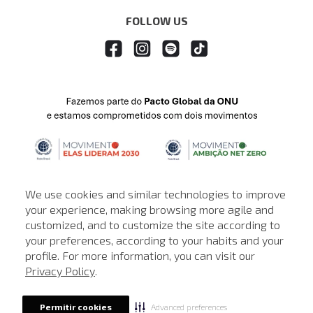
FOLLOW US
We use cookies and similar technologies to improve
your experience, making browsing more agile and
customized, and to customize the site according to
ATENDIMENTO
your preferences, according to your habits and your
profile. For more information, you can visit our
© © Copyright 2000-2026 - Todos os direitos reservados. A Loja de
Privacy Policy
.
John John reserva-se no direito de corrigir ou alterar informações
como: preços, promoções e disponibilidade de estoque a qualquer
momento.
Advanced preferences
Permitir cookies
Em caso de dúvidas:
0800 990 5500.