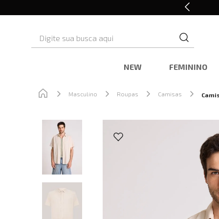
Retire em Loja e Ganhe 5% OFF
Digite sua busca aqui
NEW
FEMININO
Masculino
Roupas
Camisas
Camis