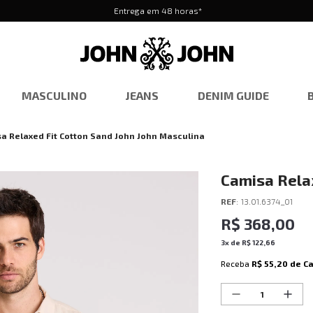
Entrega em 48 horas*
MASCULINO
JEANS
DENIM GUIDE
a Relaxed Fit Cotton Sand John John Masculina
Camisa Relax
Masculina
REF
:
13.01.6374_01
R$
368
,
00
3
x de
R$
122
,
66
Receba
R$ 55,20
de C