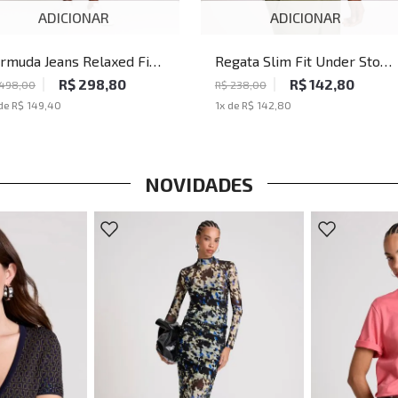
ADICIONAR
ADICIONAR
rmuda Jeans Relaxed Fit
Regata Slim Fit Under Stone
rgo Fiji John John
John John Masculina
R$ 298,80
R$ 142,80
 498,00
R$ 238,00
sculina
de
R$ 149,40
1
x de
R$ 142,80
NOVIDADES