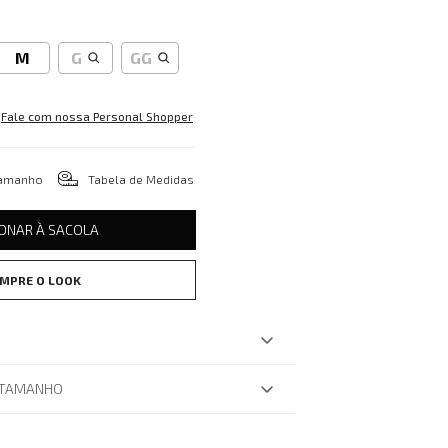
M
G
GG
Fale com nossa Personal Shopper
tamanho
Tabela de Medidas
IONAR À SACOLA
MPRE O LOOK
 TAMANHO