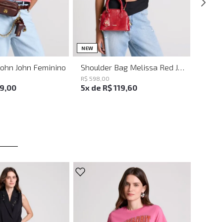
UN
UN
NEW
John John Feminino
Shoulder Bag Melissa Red John John Feminina
R$
598
,
00
19
,
00
5
x de
R$
119
,
60