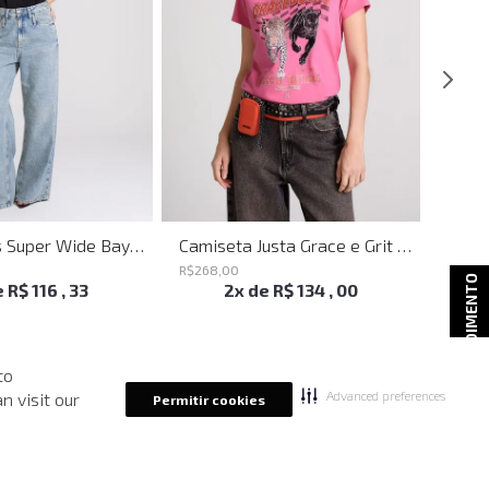
Calça Jeans Super Wide Bayern John John Feminina
Camiseta Justa Grace e Grit Rosa John John Feminina
R$
268
,
00
R$
298
ATENDIMENTO
e
R$
116
,
33
2
x de
R$
134
,
00
to
Advanced preferences
n visit our
Permitir cookies