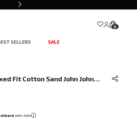
0
BEST SELLERS
SALE
ed Fit Cotton Sand John John
ashback
John John