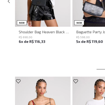
UN
UN
NEW
NEW
Shoulder Bag Heaven Black John John Feminina
R$
698
,
00
R$
598
,
00
6
x de
R$
116
,
33
5
x de
R$
119
,
60