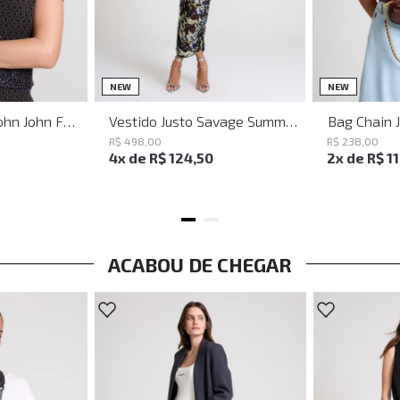
PP
P
M
G
NEW
NEW
Baguette Party John John Feminina
Vestido Justo Savage Summer John John Feminino
Bag Chain 
R$
498
,
00
R$
238
,
00
4
x de
R$
124
,
50
2
x de
R$
1
ACABOU DE CHEGAR