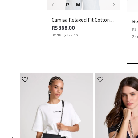
P
M
Camisa Relaxed Fit Cotton
Be
Sand John John Masculina
R$ 368,00
Ca
R$
Ma
3
x de
R$ 122,66
2
x 