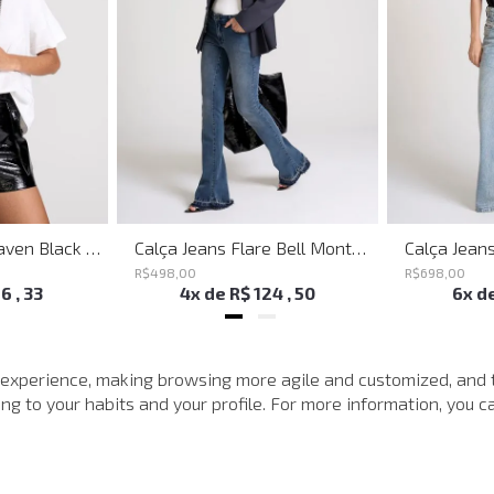
Shoulder Bag Heaven Black John John Feminina
Calça Jeans Flare Bell Montpellier John John Feminina
R$
498
,
00
R$
698
,
00
16
,
33
4
x de
R$
124
,
50
6
x d
MAIS VISTOS
 experience, making browsing more agile and customized, and 
g to your habits and your profile. For more information, you ca
-
40%
-
40%