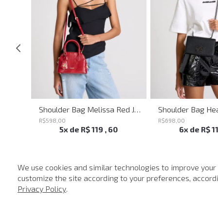
Shoulder Bag Everyday John John Feminina
Shoulder Bag Melissa Red John John Feminina
R$
598
,
00
R$
698
,
00
5
x de
R$
119
,
60
6
x de
R$
1
We use cookies and similar technologies to improve your
customize the site according to your preferences, accordin
-
40%
Privacy Policy
.