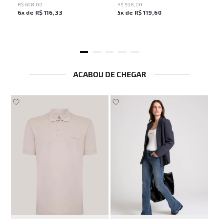
R$
698
,
00
R$
598
,
00
6
x de
R$
116
,
33
5
x de
R$
119
,
60
ACABOU DE CHEGAR