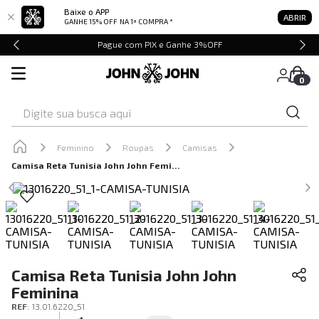
Baixe o APP
ABRIR
GANHE 15% OFF
NA 1ª COMPRA *
Pague com PIX e Ganhe 3%OFF
0
Digite sua busca aqui
Feminino
Roupas
Camisas
Camisa Reta Tunisia John John Feminina
Camisa Reta Tunisia John John
Feminina
REF
:
13.01.6220_51