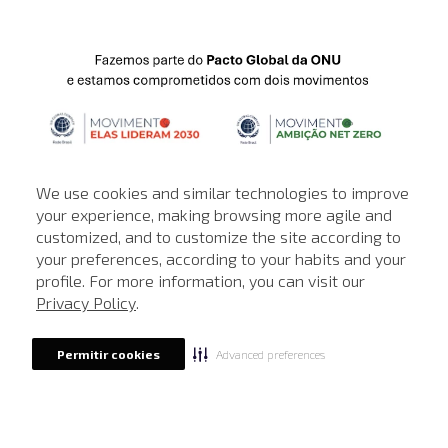
We use cookies and similar technologies to improve
your experience, making browsing more agile and
customized, and to customize the site according to
ATENDIMENTO
your preferences, according to your habits and your
profile. For more information, you can visit our
© © Copyright 2000-2026 - Todos os direitos reservados. A Loja de
Privacy Policy
.
John John reserva-se no direito de corrigir ou alterar informações
como: preços, promoções e disponibilidade de estoque a qualquer
momento.
Advanced preferences
Permitir cookies
Em caso de dúvidas:
0800 990 5500.
Horário de Atendimento
das 8h às 20h de segunda a sábado, exceto
feriados.
Rua Othão 405, Vila Leopoldina, São Paulo - SP | CEP: 05313-020 | CNPJ:
49.669.856/0001-43