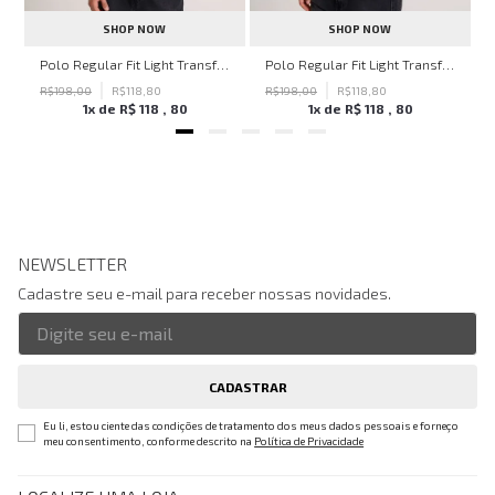
SHOP NOW
SHOP NOW
hn John Feminina
Polo Regular Fit Light Transfer Bege Médio John John Masculina
Polo Regular Fit Light Transfer Verde Escuro John John Masculina
R$
198
,
00
R$
118
,
80
R$
198
,
00
R$
118
,
80
1
x de
R$
118
,
80
1
x de
R$
118
,
80
NEWSLETTER
Cadastre seu e-mail para receber nossas novidades.
CADASTRAR
Eu li, estou ciente das condições de tratamento dos meus dados pessoais e forneço
meu consentimento, conforme descrito na
Política de Privacidade