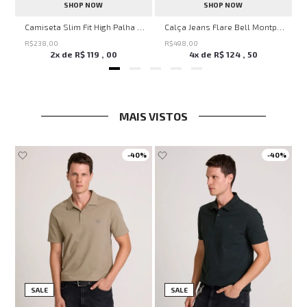
SHOP NOW
SHOP NOW
Savage Summer John John Feminina
Camiseta Slim Fit High Palha John John Masculina
Calça Jeans Flare Bell Montpellier John John Feminina
R$
238
,
00
R$
498
,
00
2
x de
R$
119
,
00
4
x de
R$
124
,
50
MAIS VISTOS
-
40%
-
40%
SALE
SALE