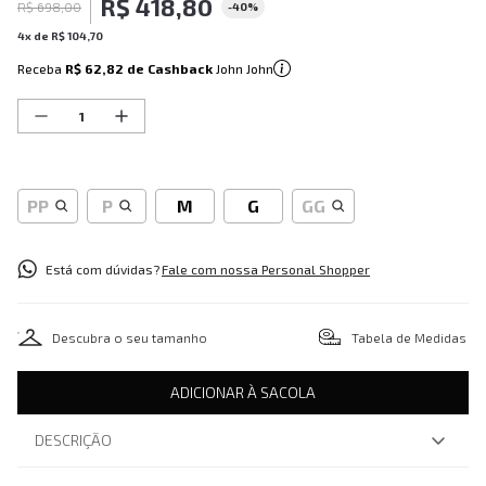
R$
418
,
80
R$
698
,
00
-
40%
4
x de
R$
104
,
70
Receba
R$ 62,82
de Cashback
John John
PP
P
M
G
GG
Está com dúvidas?
Fale com nossa Personal Shopper
Descubra o seu tamanho
Tabela de Medidas
ADICIONAR À SACOLA
DESCRIÇÃO