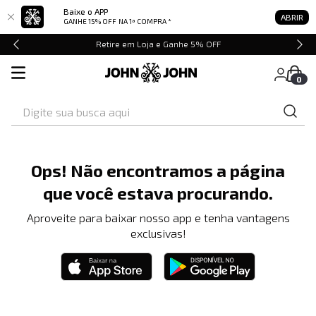
Baixe o APP
ABRIR
GANHE 15% OFF
NA 1ª COMPRA *
Retire em Loja e Ganhe 5% OFF
0
Digite sua busca aqui
Ops! Não encontramos a página
que você estava procurando.
Aproveite para baixar nosso app e tenha vantagens
exclusivas!