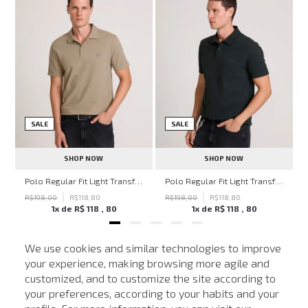
SALE
SALE
SHOP NOW
SHOP NOW
hn John Feminina
Polo Regular Fit Light Transfer Bege Médio John John Masculina
Polo Regular Fit Light Transfer Verde Escuro John John Masculina
R$
198
,
00
R$
118
,
80
R$
198
,
00
R$
118
,
80
1
x de
R$
118
,
80
1
x de
R$
118
,
80
We use cookies and similar technologies to improve
your experience, making browsing more agile and
NEWSLETTER
customized, and to customize the site according to
ATENDIMENTO
Cadastre seu e-mail para receber nossas novidades.
your preferences, according to your habits and your