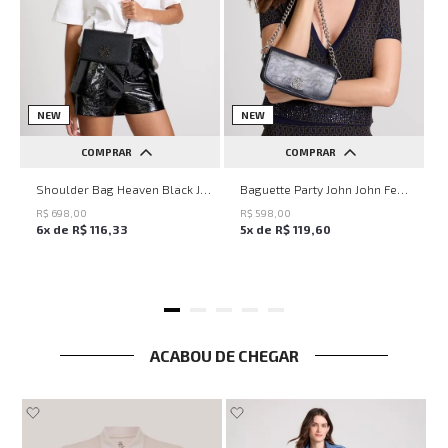
NEW
NEW
COMPRAR
COMPRAR
UN
UN
Shoulder Bag Heaven Black John John Feminina
Baguette Party John John Feminina
R$
698
,
00
R$
598
,
00
6
x de
R$
116
,
33
5
x de
R$
119
,
60
ACABOU DE CHEGAR