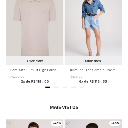
SHOP NOW
SHOP NOW
ircle John John Feminina
Camiseta Slim Fit High Palha John John Masculina
Bermuda Jeans Ampla Rockford John John Feminina
R$
238
,
00
R$
698
,
00
2
x de
R$
119
,
00
6
x de
R$
116
,
33
MAIS VISTOS
-
40%
-
40%