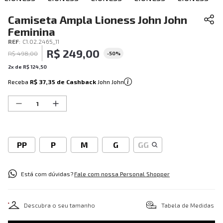
Camiseta Ampla Lioness John John
Feminina
REF
:
C1.02.2465_11
R$
249
,
00
R$
498
,
00
-
50%
2
x de
R$
124
,
50
Receba
R$ 37,35
de Cashback
John John
PP
P
M
G
GG
Está com dúvidas?
Fale com nossa Personal Shopper
Descubra o seu tamanho
Tabela de Medidas