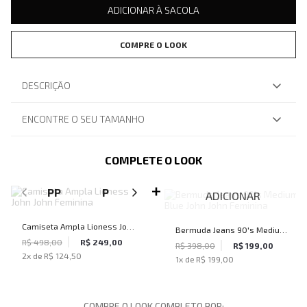
ADICIONAR À SACOLA
COMPRE O LOOK
DESCRIÇÃO
ENCONTRE O SEU TAMANHO
COMPLETE O LOOK
SELECIONE O TAMANHO PARA ADICIONAR
PP
P
M
G
ADICIONAR
Camiseta Ampla Lioness John
Bermuda Jeans 90's Medium
John Feminina
R$ 498,00
R$ 249,00
Blue John John Feminina
R$ 398,00
R$ 199,00
2
x de
R$ 124,50
1
x de
R$ 199,00
COMPRE O LOOK COMPLETO POR: