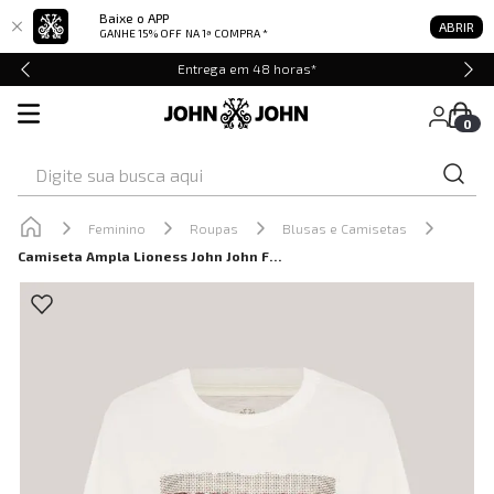
Baixe o APP
ABRIR
GANHE 15% OFF
NA 1ª COMPRA *
Entrega em 48 horas*
0
Digite sua busca aqui
Feminino
Roupas
Blusas e Camisetas
Camiseta Ampla Lioness John John Feminina