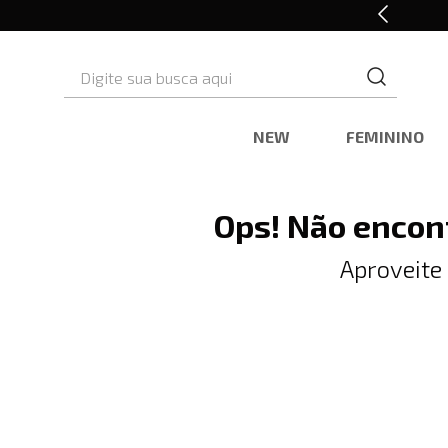
10% OFF* na primeira compra
Digite sua busca aqui
NEW
FEMININO
Ops! Não encon
Aproveite