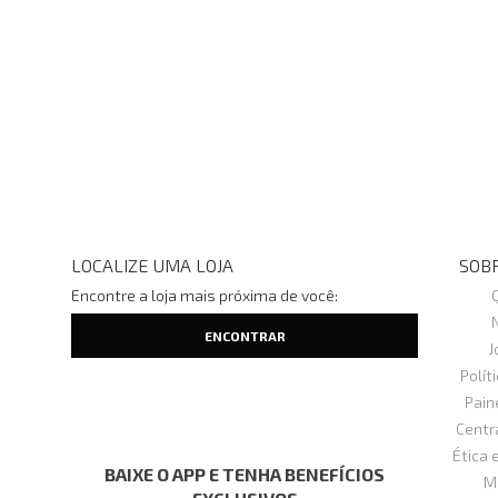
LOCALIZE UMA LOJA
SOBR
Encontre a loja mais próxima de você:
J
Polít
Pain
Centr
Ética 
BAIXE O APP E TENHA BENEFÍCIOS
M