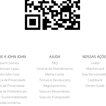
E A JOHN JOHN
AJUDA
NOSSAS AÇÕE
Quem Somos
FAQ
Livelo
Nossas Lojas
Central de Atendimento
Mastercard
ohn John Club
Minha Conta
Itau Personnali
ica de Privacidade
Trocas e Devoluções
Cashback
el de Privacidade
Regulamentos
Denim Guide
al de Preferências
Seja um Revendedor
e Sustentabilidade
Seja um Franqueado
odaComVerso