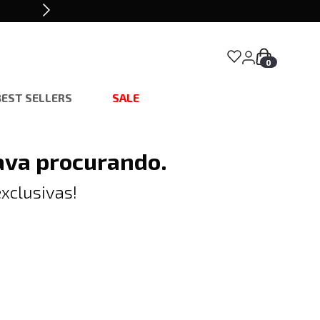
0
BEST SELLERS
SALE
ava procurando.
xclusivas!