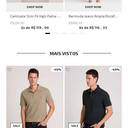
SHOP NOW
SHOP NOW
ircle John John Feminina
Camiseta Slim Fit High Palha John John Masculina
Bermuda Jeans Ampla Rockford John John Feminina
R$
238
,
00
R$
698
,
00
2
x de
R$
119
,
00
6
x de
R$
116
,
33
MAIS VISTOS
0%
-
40%
-
40%
SALE
SALE