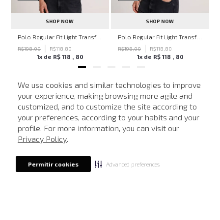
SHOP NOW
SHOP NOW
ohn John Masculina
Polo Regular Fit Light Transfer Bege Médio John John Masculina
Polo Regular Fit Light Transfer Verde Escuro John John Masculina
R$
198
,
00
R$
118
,
80
R$
198
,
00
R$
118
,
80
1
x de
R$
118
,
80
1
x de
R$
118
,
80
We use cookies and similar technologies to improve
your experience, making browsing more agile and
NEWSLETTER
customized, and to customize the site according to
ATENDIMENTO
Cadastre seu e-mail para receber nossas novidades.
your preferences, according to your habits and your
profile. For more information, you can visit our
Privacy Policy
.
CADASTRAR
Advanced preferences
Permitir cookies
Eu li, estou ciente das condições de tratamento dos meus dados pessoais e forneço
meu consentimento, conforme descrito na
Política de Privacidade
LOCALIZE UMA LOJA