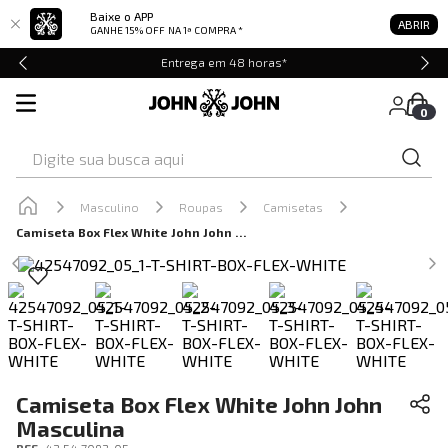
Baixe o APP
ABRIR
GANHE 15% OFF
NA 1ª COMPRA *
Entrega em 48 horas*
0
Digite sua busca aqui
Masculino
Roupas
Camisetas
Camiseta Box Flex White John John Masculina
Camiseta Box Flex White John John
Masculina