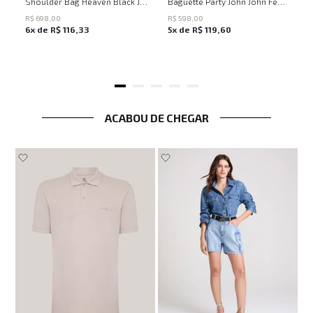
Shoulder Bag Heaven Black John John Feminina
Baguette Party John John Feminina
R$
698
,
00
R$
598
,
00
6
x de
R$
116
,
33
5
x de
R$
119
,
60
ACABOU DE CHEGAR