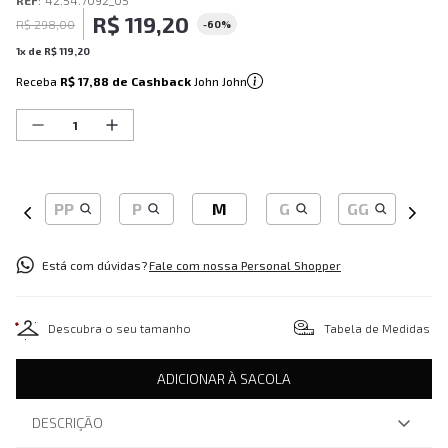
REF
:
42.54.7092_05
R$
119
,
20
R$
298
,
00
-
60%
1
x de
R$
119
,
20
Receba
R$ 17,88
de Cashback
John John
PP
P
M
G
GG
Está com dúvidas?
Fale com nossa Personal Shopper
Descubra o seu tamanho
Tabela de Medidas
ADICIONAR À SACOLA
DESCRIÇÃO