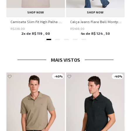
SHOP NOW
SHOP NOW
Savage Summer John John Feminina
Camiseta Slim Fit High Palha John John Masculina
Calça Jeans Flare Bell Montpellier John John Feminina
R$
238
,
00
R$
498
,
00
2
x de
R$
119
,
00
4
x de
R$
124
,
50
MAIS VISTOS
-
40%
-
40%