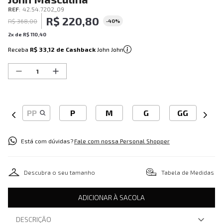
REF
:
42.54.7202_09
R$
220
,
80
R$
368
,
00
-
40%
2
x de
R$
110
,
40
Receba
R$ 33,12
de Cashback
John John
PP
P
M
G
GG
Está com dúvidas?
Fale com nossa Personal Shopper
Descubra o seu tamanho
Tabela de Medidas
ADICIONAR À SACOLA
DESCRIÇÃO