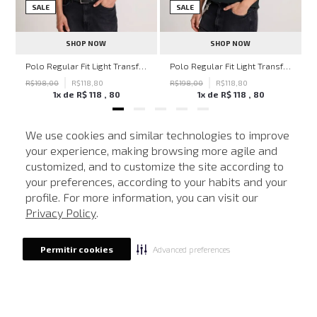
SALE
SALE
SHOP NOW
SHOP NOW
hn John Feminina
Polo Regular Fit Light Transfer Bege Médio John John Masculina
Polo Regular Fit Light Transfer Verde Escuro John John Masculina
R$
198
,
00
R$
118
,
80
R$
198
,
00
R$
118
,
80
1
x de
R$
118
,
80
1
x de
R$
118
,
80
We use cookies and similar technologies to improve
your experience, making browsing more agile and
NEWSLETTER
customized, and to customize the site according to
ATENDIMENTO
Cadastre seu e-mail para receber nossas novidades.
your preferences, according to your habits and your
profile. For more information, you can visit our
Privacy Policy
.
CADASTRAR
Advanced preferences
Permitir cookies
Eu li, estou ciente das condições de tratamento dos meus dados pessoais e forneço
meu consentimento, conforme descrito na
Política de Privacidade
LOCALIZE UMA LOJA