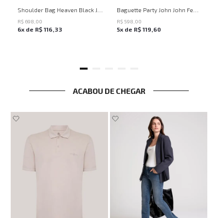
UN
UN
Shoulder Bag Heaven Black John John Feminina
Baguette Party John John Feminina
R$
698
,
00
R$
598
,
00
6
x de
R$
116
,
33
5
x de
R$
119
,
60
ACABOU DE CHEGAR