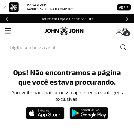
Baixe o APP
ABRIR
GANHE 15% OFF
NA 1ª COMPRA *
Retire em Loja e Ganhe 5% OFF
0
Digite sua busca aqui
Ops! Não encontramos a página
que você estava procurando.
Aproveite para baixar nosso app e tenha vantagens
exclusivas!