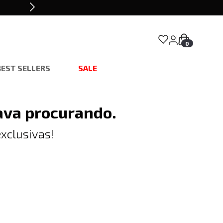
0
BEST SELLERS
SALE
ava procurando.
xclusivas!