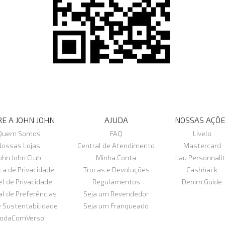
E A JOHN JOHN
AJUDA
NOSSAS AÇÕE
Quem Somos
FAQ
Livelo
Nossas Lojas
Central de Atendimento
Mastercard
ohn John Club
Minha Conta
Itau Personnali
ica de Privacidade
Trocas e Devoluções
Cashback
el de Privacidade
Regulamentos
Denim Guide
al de Preferências
Seja um Revendedor
e Sustentabilidade
Seja um Franqueado
odaComVerso