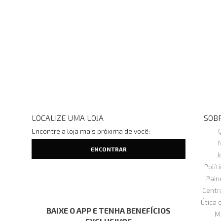
LOCALIZE UMA LOJA
SOBR
Encontre a loja mais próxima de você:
J
Polít
Pain
Centr
Ética 
BAIXE O APP E TENHA BENEFÍCIOS
M