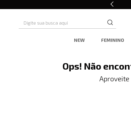
10% OFF* na primeira compra
Digite sua busca aqui
NEW
FEMININO
Ops! Não encon
Aproveite